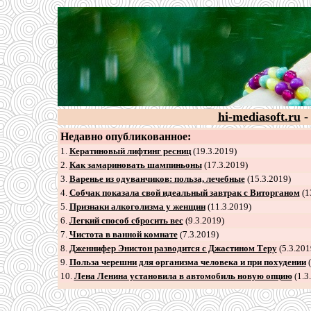
hi-mediasoft.ru
-
Недавно опубликованное:
1.
Кератиновый лифтинг ресниц
(19.3.2019)
2
.
Как замариновать шампиньоны
(17.3.2019)
3
.
Варенье из одуванчиков: польза, лечебные
(15.3.2019)
4
.
Собчак показала свой идеальный завтрак с Виторганом
(1
5
.
Признаки алкоголизма у женщин
(11.3.2019)
6
.
Легкий способ сбросить вес
(9.3.2019)
7
.
Чистота в ванной комнате
(7.3.2019)
8
.
Дженнифер Энистон разводится с Джастином Теру
(5.3.201
9
.
Польза черешни для организма человека и при похудении
(
10.
Лена Ленина установила в автомобиль новую опцию
(1.3