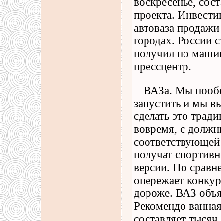
воскресенье, сос
проекта. Инвести
автоваза продажи
городах. России 
получил по машин
прессцентр.
ВАЗа. Мы пообе
запустить и мы в
сделать это трад
вовремя, с должн
соответствующей 
получат спортивн
версии. По сравн
опережает конкур
дороже. ВАЗ объя
Рекомендо ванная
составляет тысяч