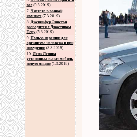
вес
(9.3.2019)
7
.
Чистота в ванной
комнате
(7.3.2019)
8
.
Дженнифер Энистон
разводится с Джастином
Теру
(5.3.2019)
9
.
Польза черешни для
организма человека и при
похудении
(3.3.2019)
10.
Лена Ленина
установила в автомобиль
новую опцию
(1.3.2019)