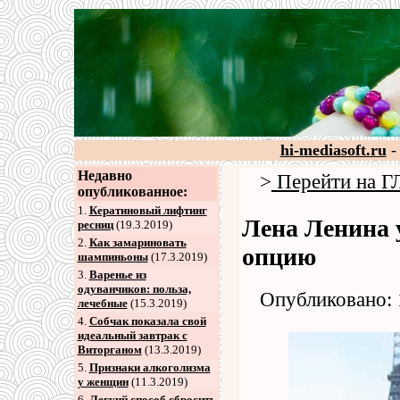
hi-mediasoft.ru
-
Недавно
>
Перейти на
опубликованное:
1.
Кератиновый лифтинг
Лена Ленина 
ресниц
(19.3.2019)
2
.
Как замариновать
опцию
шампиньоны
(17.3.2019)
3
.
Варенье из
одуванчиков: польза,
Опубликовано: 
лечебные
(15.3.2019)
4
.
Собчак показала свой
идеальный завтрак с
Виторганом
(13.3.2019)
5
.
Признаки алкоголизма
у женщин
(11.3.2019)
6
.
Легкий способ сбросить