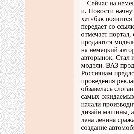
Сейчас на неме
и. Новости начну
хетчбэк появится 
передает со ссыл
отмечает портал,
продаются модели
на немецкий авто
авторынок. Стал 
модели. ВАЗ прод
Россиянам предло
проведения рекл
обзавелась слога
самых ожидаемых 
начали производи
дизайн машины, а
лена ленина сраж
создание автомоб