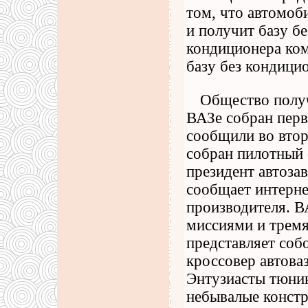
том, что автомоб
и получит базу б
кондиционера ком
базу без кондици
Общество получ
ВАЗе собран перв
сообщили во втор
собран пилотный 
президент автоза
сообщает интерне
производителя. В
миссиями и тремя
представляет соб
кроссовер автоваз
Энтузиасты тюнин
небывалые констр