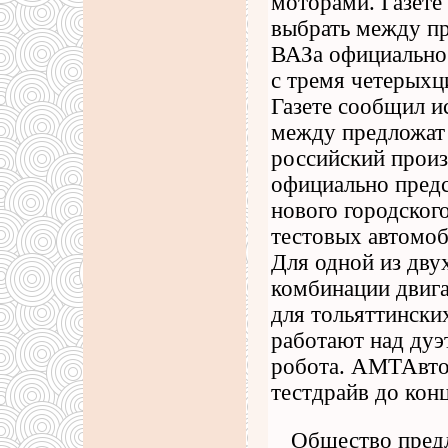
моторами. Газете
выбрать между пр
ВАЗа официально 
с тремя четерых
Газете сообщил и
между предложат
российский произ
официально предс
нового городског
тестовых автомоб
Для одной из дву
комбинации двига
для тольяттински
работают над дуэ
робота. АМТАвто 
тестдрайв до конц
Общество предл