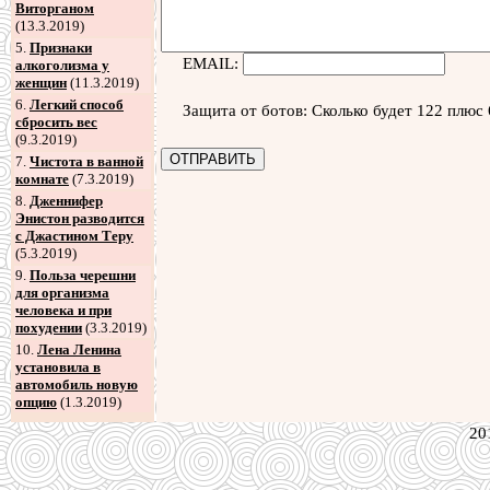
Виторганом
(13.3.2019)
5
.
Признаки
EMAIL:
алкоголизма у
женщин
(11.3.2019)
6
.
Легкий способ
Защита от ботов: Сколько будет 122 плюс 
сбросить вес
(9.3.2019)
7
.
Чистота в ванной
комнате
(7.3.2019)
8
.
Дженнифер
Энистон разводится
с Джастином Теру
(5.3.2019)
9
.
Польза черешни
для организма
человека и при
похудении
(3.3.2019)
10.
Лена Ленина
установила в
автомобиль новую
опцию
(1.3.2019)
20