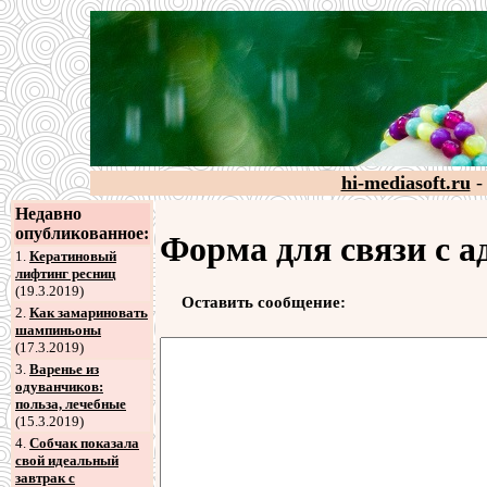
hi-mediasoft.ru
-
Недавно
опубликованное:
Форма для связи с 
1.
Кератиновый
лифтинг ресниц
(19.3.2019)
Оставить сообщение:
2
.
Как замариновать
шампиньоны
(17.3.2019)
3
.
Варенье из
одуванчиков:
польза, лечебные
(15.3.2019)
4
.
Собчак показала
свой идеальный
завтрак с