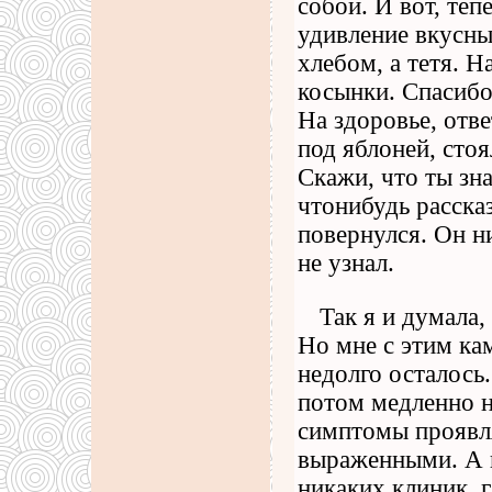
собой. И вот, теп
удивление вкусн
хлебом, а тетя. Н
косынки. Спасибо,
На здоровье, отве
под яблоней, стоя
Скажи, что ты зн
чтонибудь расска
повернулся. Он ни
не узнал.
Так я и думала
Но мне с этим ка
недолго осталось
потом медленно на
симптомы проявля
выраженными. А п
никаких клиник, 