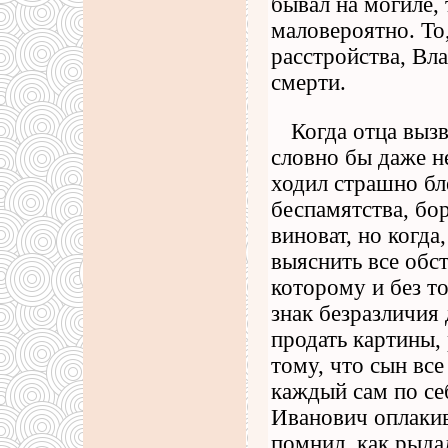
бывал на могиле, 
маловероятно. То
расстройства, Вла
смерти.
Когда отца вызв
словно бы даже н
ходил страшно бл
беспамятства, бор
виноват, но когда
выяснить все обс
которому и без т
знак безразличия
продать картины,
тому, что сын все
каждый сам по се
Иванович оплакив
помнил, как рыдал