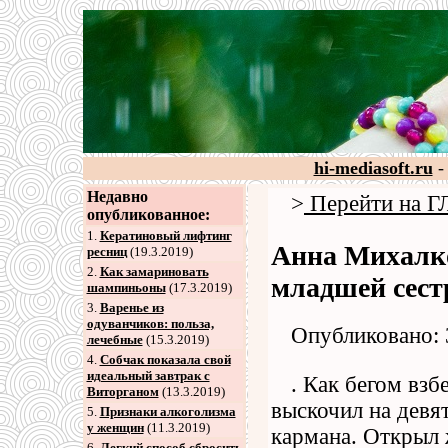
hi-mediasoft.ru
-
Недавно
>
Перейти на
опубликованное:
1.
Кератиновый лифтинг
Анна Михалко
ресниц
(19.3.2019)
2
.
Как замариновать
младшей сес
шампиньоны
(17.3.2019)
3
.
Варенье из
одуванчиков: польза,
Опубликовано: 
лечебные
(15.3.2019)
4
.
Собчак показала свой
идеальный завтрак с
. Как бегом взб
Виторганом
(13.3.2019)
выскочил на девя
5
.
Признаки алкоголизма
у женщин
(11.3.2019)
кармана. Открыл 
6
.
Легкий способ сбросить