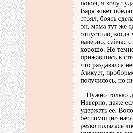
покоя, я хочу туд
Варя зовет обеда
стоял, боясь сдел
он, мама тут же с
отпустило, когда 
наверно, сейчас с
хорошо. Но темно
прижавшись к сте
что раздавался не
бликует, пробормо
получилось, но ни
Нужно только д
Наверно, даже ес
удержать ее. Воло
беспомощно наблю
резко подалась вп