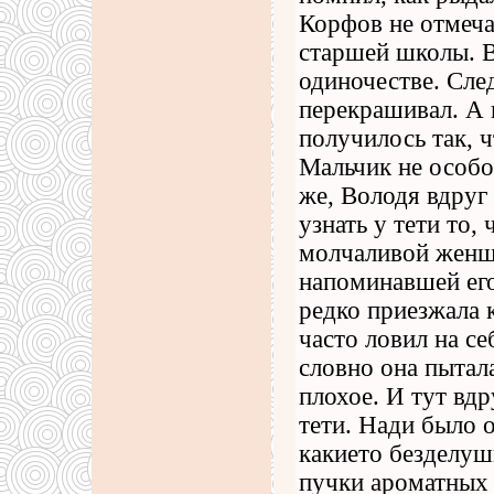
Корфов не отмеча
старшей школы. В
одиночестве. Сле
перекрашивал. А 
получилось так, ч
Мальчик не особо 
же, Володя вдруг
узнать у тети то, 
молчаливой женщ
напоминавшей его
редко приезжала к
часто ловил на с
словно она пытала
плохое. И тут вдр
тети. Нади было 
какието безделуш
пучки ароматных 