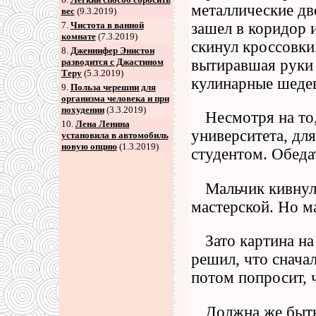
металлические две
вес
(9.3.2019)
зашел в коридор 
7
.
Чистота в ванной
комнате
(7.3.2019)
скинул кроссовки
8
.
Дженнифер Энистон
вытиравшая руки 
разводится с Джастином
Теру
(5.3.2019)
кулинарные шедев
9
.
Польза черешни для
организма человека и при
похудении
(3.3.2019)
Несмотря на то
10.
Лена Ленина
университета, дл
установила в автомобиль
новую опцию
(1.3.2019)
студентом. Обеда
Мальчик кивнул
мастерской. Но м
Зато картина на
решил, что сначал
потом попросит, 
Должна же быть