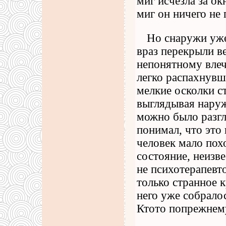
миг исчезла за ок
миг он ничего не 
Но снаружи уже
враз перекрыли ве
непонятному влеч
легко распахнувши
мелкие осколки ст
выглядывая наруж
можно было разгл
понимал, что это
человек мало пох
состояние, неизве
не психотерапевт
только странное 
него уже собрало
Ктото попрежнему