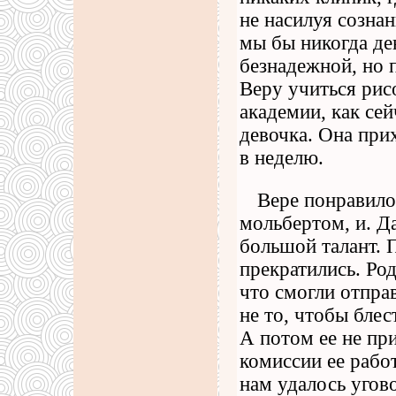
не насилуя сознан
мы бы никогда ден
безнадежной, но 
Веру учиться рисо
академии, как се
девочка. Она прих
в неделю.
Вере понравилос
мольбертом, и. Да
большой талант. 
прекратились. Ро
что смогли отпра
не то, чтобы блес
А потом ее не пр
комиссии ее работ
нам удалось угов