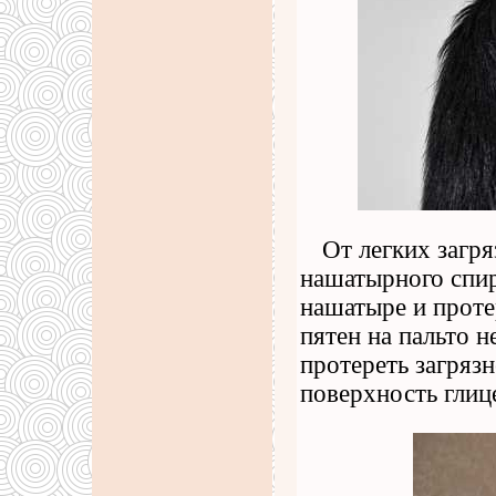
От легких загр
нашатырного спир
нашатыре и проте
пятен на пальто 
протереть загрязн
поверхность гли