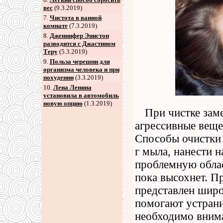
вес
(9.3.2019)
7
.
Чистота в ванной
комнате
(7.3.2019)
8
.
Дженнифер Энистон
разводится с Джастином
Теру
(5.3.2019)
9
.
Польза черешни для
организма человека и при
похудении
(3.3.2019)
10.
Лена Ленина
установила в автомобиль
новую опцию
(1.3.2019)
При чистке зам
агрессивные вещес
Способы очистки 
г мыла, нанести н
проблемную облас
пока высохнет. П
представлен широ
помогают устрани
необходимо внима