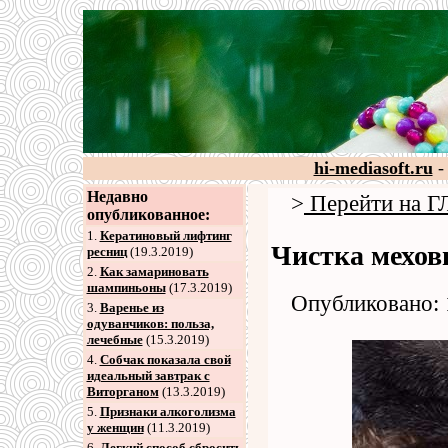
hi-mediasoft.ru
-
Недавно
>
Перейти на
опубликованное:
1.
Кератиновый лифтинг
Чистка мехов
ресниц
(19.3.2019)
2
.
Как замариновать
шампиньоны
(17.3.2019)
Опубликовано: 
3
.
Варенье из
одуванчиков: польза,
лечебные
(15.3.2019)
4
.
Собчак показала свой
идеальный завтрак с
Виторганом
(13.3.2019)
5
.
Признаки алкоголизма
у женщин
(11.3.2019)
6
.
Легкий способ сбросить