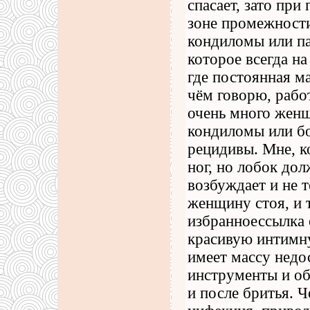
спасает, зато пр
зоне промежности
кондиломы или па
которое всегда на
где постоянная м
чём говорю, рабо
очень много женщ
кондиломы или бо
рецидивы. Мне, к
ног, но лобок до
возбуждает и не 
женщину стоя, и 
избранноессылка о
красивую интимну
имеет массу недо
инструменты и обе
и после бритья. 