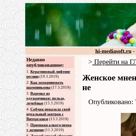
hi-mediasoft.ru
-
Недавно
>
Перейти на
опубликованное:
1.
Кератиновый лифтинг
Женское мнен
ресниц
(19.3.2019)
2
.
Как замариновать
не
шампиньоны
(17.3.2019)
3
.
Варенье из
одуванчиков: польза,
Опубликовано: 
лечебные
(15.3.2019)
4
.
Собчак показала свой
идеальный завтрак с
Виторганом
(13.3.2019)
5
.
Признаки алкоголизма
у женщин
(11.3.2019)
6
.
Легкий способ сбросить