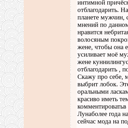
интимной причёск
отблагодарить. На
планете мужчин, 
мнений по данном
нравится небрита
волосяным покров
жене, чтобы она е
усиливает моё му
жене куннилингус
отблагодарить , п
Скажу про себе, 
выбрит лобок. Эт
оральными ласкам
красиво иметь те
комментироватьв 
Лунаболее года на
сейчас мода на п