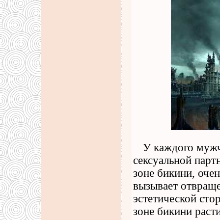
У каждого мужч
сексуальной парт
зоне бикини, очен
вызывает отвращен
эстетической сто
зоне бикини раст