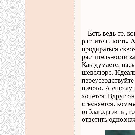
Есть ведь те, 
растительность. 
продираться скво
растительности з
Как думаете, нас
шевелюре. Идеаль
переусердствуйте 
ничего. А еще лу
хочется. Вдруг он
стесняется. комм
отблагодарить , г
ответить однозна