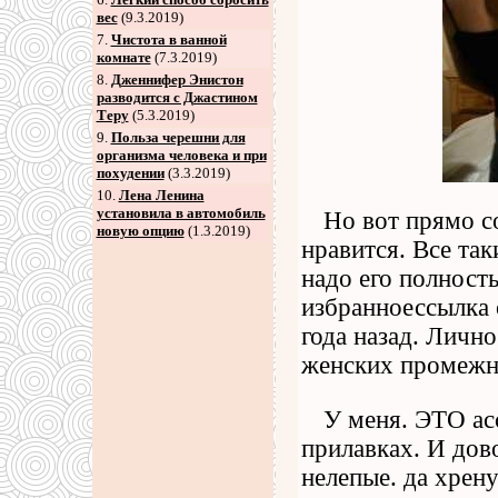
вес
(9.3.2019)
7
.
Чистота в ванной
комнате
(7.3.2019)
8
.
Дженнифер Энистон
разводится с Джастином
Теру
(5.3.2019)
9
.
Польза черешни для
организма человека и при
похудении
(3.3.2019)
10.
Лена Ленина
установила в автомобиль
Но вот прямо с
новую опцию
(1.3.2019)
нравится. Все та
надо его полност
избранноессылка 
года назад. Личн
женских промежн
У меня. ЭТО ас
прилавках. И дов
нелепые. да хрену