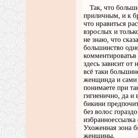
Так, что больш
приличным, и к б
что нравиться ра
взрослых и тольк
не знаю, что ска
большинство одно
комментироватьв 
здесь зависит от
всё таки большин
женщинда и сами 
понимаете при так
гигиенично, да и 
бикини предпочит
без волос горазд
избранноессылка 
Ухоженная зона б
женщины.