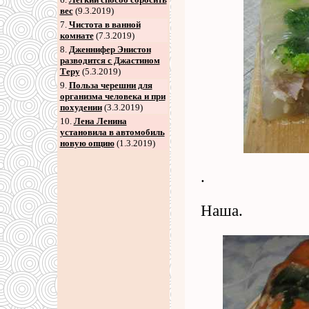
вес
(9.3.2019)
7
.
Чистота в ванной
комнате
(7.3.2019)
8
.
Дженнифер Энистон
разводится с Джастином
Теру
(5.3.2019)
9
.
Польза черешни для
организма человека и при
похудении
(3.3.2019)
10.
Лена Ленина
установила в автомобиль
новую опцию
(1.3.2019)
.
Наша.