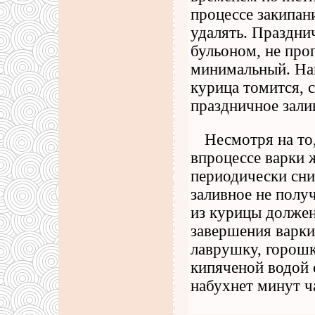
процессе закипан
удалять. Праздни
бульоном, не проп
минимальный. Нак
курица томится, 
праздничное зали
Несмотря на то
впроцессе варки 
периодически сни
заливное не полу
из курицы должен
завершения варки
лаврушку, горошк
кипяченой водой 
набухнет минут ч