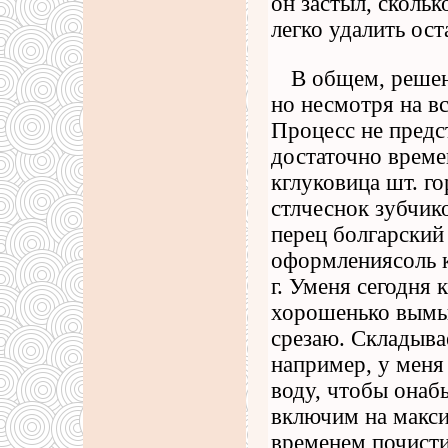
он застыл, скольк
легко удалить ос
В общем, решен
но несмотря на вс
Процесс не предс
достаточно време
кглуковица шт. г
стлчеснок зубчик
перец болгарский
оформлениясоль к
г. Уменя сегодня
хорошенько вымыт
срезаю. Складыва
например, у меня
воду, чтобы онаб
включим на макси
временем почисти