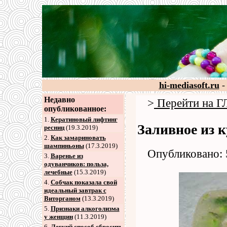
hi-mediasoft.ru
-
Недавно
>
Перейти на
опубликованное:
1.
Кератиновый лифтинг
Заливное из 
ресниц
(19.3.2019)
2
.
Как замариновать
шампиньоны
(17.3.2019)
Опубликовано: 
3
.
Варенье из
одуванчиков: польза,
лечебные
(15.3.2019)
4
.
Собчак показала свой
идеальный завтрак с
Виторганом
(13.3.2019)
5
.
Признаки алкоголизма
у женщин
(11.3.2019)
6
.
Легкий способ сбросить