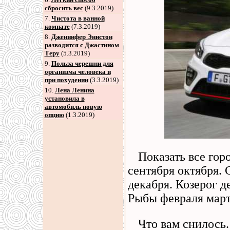
сбросить вес
(9.3.2019)
7
.
Чистота в ванной
комнате
(7.3.2019)
8
.
Дженнифер Энистон
разводится с Джастином
Теру
(5.3.2019)
9
.
Польза черешни для
организма человека и
при похудении
(3.3.2019)
10.
Лена Ленина
установила в
автомобиль новую
опцию
(1.3.2019)
Показать все гор
сентября октября. 
декабря. Козерог д
Рыбы февраля март
Что вам снилось.