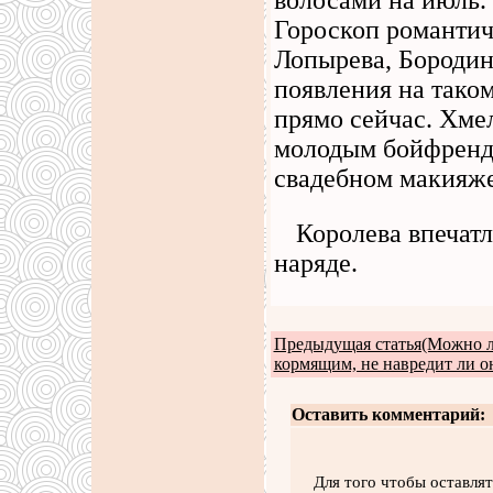
волосами на июль.
Гороскоп романтич
Лопырева, Бородин
появления на тако
прямо сейчас. Хме
молодым бойфрендо
свадебном макияже
Королева впечат
наряде.
Предыдущая статья(Можно л
кормящим, не навредит ли о
Оставить комментарий:
Для того чтобы оставля