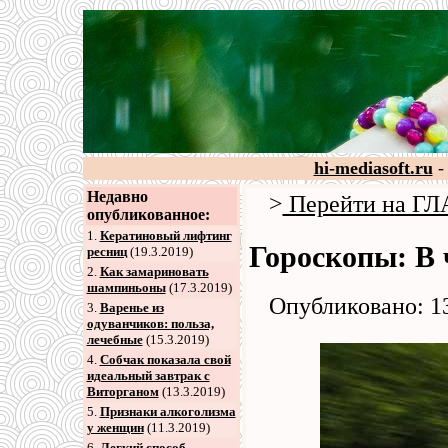
hi-mediasoft.ru
-
Недавно
>
Перейти на 
опубликованное:
1.
Кератиновый лифтинг
Гороскопы: В 
ресниц
(19.3.2019)
2
.
Как замариновать
шампиньоны
(17.3.2019)
Опубликовано: 13
3
.
Варенье из
одуванчиков: польза,
лечебные
(15.3.2019)
4
.
Собчак показала свой
идеальный завтрак с
Виторганом
(13.3.2019)
5
.
Признаки алкоголизма
у женщин
(11.3.2019)
6
.
Легкий способ