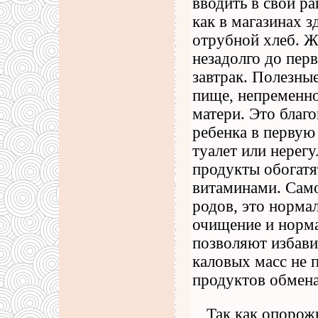
вводить в свой р
как в магазинах з
отрубной хлеб. Ж
незадолго до перв
завтрак. Полезны
пище, непременно
матери. Это благ
ребенка в первую
туалет или нерегу
продукты обогатя
витаминами. Само
родов, это норма
очищение и норм
позволяют избави
каловых масс не 
продуктов обмена
Так как опорож