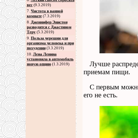
вес
(9.3.2019)
7
.
Чистота в ванной
комнате
(7.3.2019)
8
.
Дженнифер Энистон
разводится с Джастином
Теру
(5.3.2019)
9
.
Польза черешни для
организма человека и при
похудении
(3.3.2019)
10.
Лена Ленина
установила в автомобиль
Лучше распреде
новую опцию
(1.3.2019)
приемам пищи.
С первым можно
его не есть.