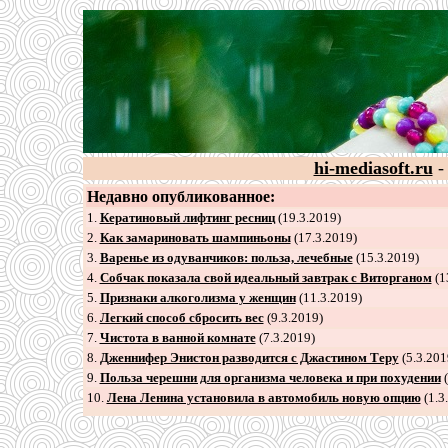
hi-mediasoft.ru
-
Недавно опубликованное:
1.
Кератиновый лифтинг ресниц
(19.3.2019)
2
.
Как замариновать шампиньоны
(17.3.2019)
3
.
Варенье из одуванчиков: польза, лечебные
(15.3.2019)
4
.
Собчак показала свой идеальный завтрак с Виторганом
(1
5
.
Признаки алкоголизма у женщин
(11.3.2019)
6
.
Легкий способ сбросить вес
(9.3.2019)
7
.
Чистота в ванной комнате
(7.3.2019)
8
.
Дженнифер Энистон разводится с Джастином Теру
(5.3.201
9
.
Польза черешни для организма человека и при похудении
(
10.
Лена Ленина установила в автомобиль новую опцию
(1.3