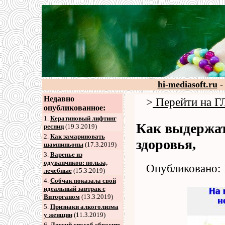
hi-mediasoft.ru
-
Недавно
>
Перейти на
опубликованное:
1.
Кератиновый лифтинг
Как выдержат
ресниц
(19.3.2019)
2
.
Как замариновать
здоровья,
шампиньоны
(17.3.2019)
3
.
Варенье из
одуванчиков: польза,
Опубликовано: 
лечебные
(15.3.2019)
4
.
Собчак показала свой
идеальный завтрак с
Виторганом
(13.3.2019)
5
.
Признаки алкоголизма
у женщин
(11.3.2019)
6
.
Легкий способ сбросить