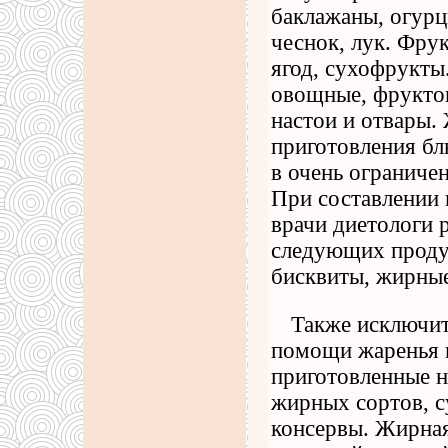
баклажаны, огурц
чеснок, лук. Фру
ягод, сухофрукты
овощные, фруктов
настои и отвары.
приготовления бл
в очень ограниче
При составлении 
врачи диетологи 
следующих проду
бисквиты, жирные
Также исключит
помощи жаренья п
приготовленные н
жирных сортов, с
консервы. Жирная