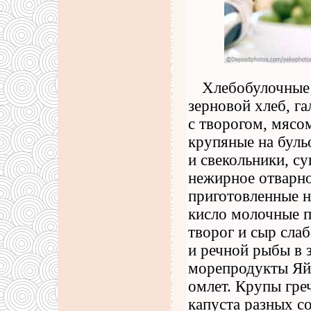
Хлебобулочные
зерновой хлеб, га
с творогом, мясо
крупяные на буль
и свекольники, с
нежирное отварно
приготовленные н
кисло молочные 
творог и сыр сла
и речной рыбы в 
морепродукты Яйц
омлет. Крупы гре
капуста разных со