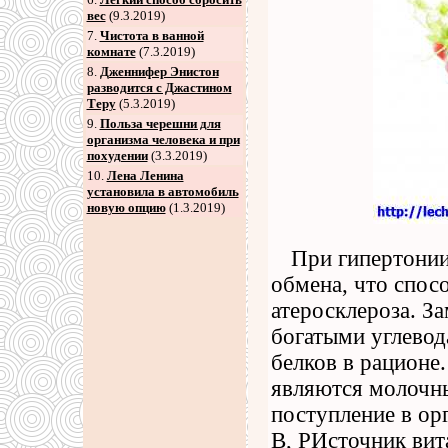
вес
(9.3.2019)
7
.
Чистота в ванной
комнате
(7.3.2019)
8
.
Дженнифер Энистон
разводится с Джастином
Теру
(5.3.2019)
9
.
Польза черешни для
организма человека и при
похудении
(3.3.2019)
10.
Лена Ленина
установила в автомобиль
новую опцию
(1.3.2019)
При гипертонии
обмена, что спос
атеросклероза. З
богатыми углевод
белков в рационе
являются молочны
поступление в ор
В, РИсточник ви