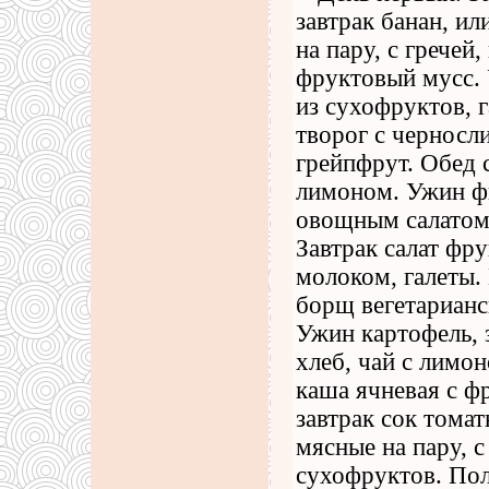
завтрак банан, и
на пару, с гречей
фруктовый мусс. 
из сухофруктов, г
творог с черносл
грейпфрут. Обед 
лимоном. Ужин фи
овощным салатом
Завтрак салат фр
молоком, галеты. 
борщ вегетарианск
Ужин картофель, 
хлеб, чай с лимо
каша ячневая с ф
завтрак сок тома
мясные на пару, 
сухофруктов. По