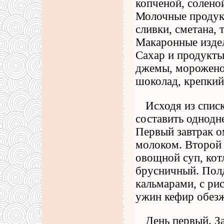
копченой, солено
Молочные продук
сливки, сметана, 
Макаронные издели
Сахар и продукты
джемы, мороженое
шоколад, крепкий
Исходя из спис
составить однодн
Первый завтрак о
молоком. Второй 
овощной суп, кот
брусничный. Полд
кальмарами, с ри
ужин кефир обез
День первый. За