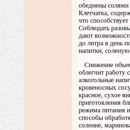
обеднены солями 
Клетчатка, содер
что способствует
Соблюдать разов
дают возможности
до литра в день 
напитки, соленую
Снижение объем
облегчит работу 
алкогольные напи
кровеносных сосу
красное, сухое в
приготовления бл
режима питания и
способы обработк
соление, маринов