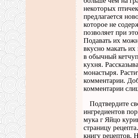
больше чем на гр
некоторых птичек
предлагается нов
которое не содер
позволяет при эт
Подавать их можн
вкусно макать их 
в обычный кетчуп
кухня. Рассказыв
монастыря. Расти
комментарии. Доб
комментарии сли
Подтвердите св
ингредиентов по
мука г Яйцо кури
страницу рецепта
книгу рецептов. 