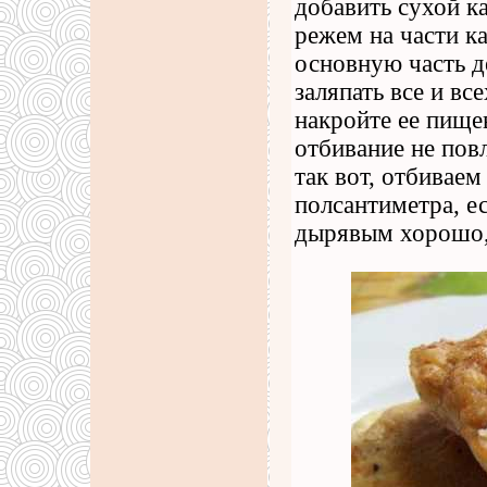
добавить сухой к
режем на части к
основную часть д
заляпать все и в
накройте ее пище
отбивание не пов
так вот, отбивае
полсантиметра, е
дырявым хорошо, 