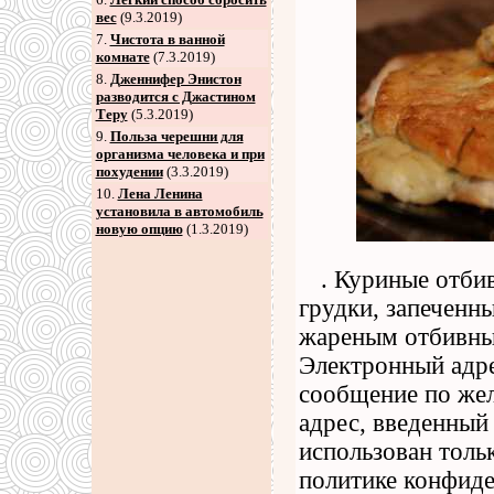
вес
(9.3.2019)
7
.
Чистота в ванной
комнате
(7.3.2019)
8
.
Дженнифер Энистон
разводится с Джастином
Теру
(5.3.2019)
9
.
Польза черешни для
организма человека и при
похудении
(3.3.2019)
10.
Лена Ленина
установила в автомобиль
новую опцию
(1.3.2019)
. Куриные отби
грудки, запеченны
жареным отбивным
Электронный адре
сообщение по же
адрес, введенный 
использован толь
политике конфиде