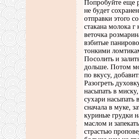
Попробуйте еще р
не будет сохранен
отправки этого с
стакана молока г
веточка розмарина
взбитые панирово
тонкими ломтикам
Посолить и залит
дольше. Потом мо
по вкусу, добави
Разогреть духовк
насыпать в миску,
сухари насыпать 
сначала в муке, з
куриные грудки н
маслом и запекать
страстью пропове