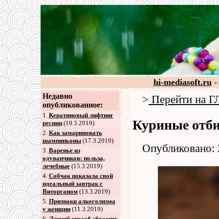
hi-mediasoft.ru
-
Недавно
>
Перейти на
опубликованное:
1.
Кератиновый лифтинг
Куриные отби
ресниц
(19.3.2019)
2
.
Как замариновать
шампиньоны
(17.3.2019)
Опубликовано: 
3
.
Варенье из
одуванчиков: польза,
лечебные
(15.3.2019)
4
.
Собчак показала свой
идеальный завтрак с
Виторганом
(13.3.2019)
5
.
Признаки алкоголизма
у женщин
(11.3.2019)
6
.
Легкий способ сбросить