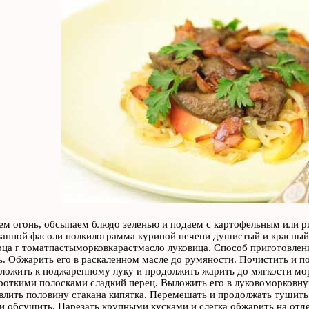
м огонь, обсыпаем блюдо зеленью и подаем с картофельным или р
анной фасоли полкилограмма куриной печени душистый и красный 
рца г томатпастыморковкарастмасло луковица. Способ приготовле
. Обжарить его в раскаленном масле до румяности. Почистить и п
ложить к поджаренному луку и продолжить жарить до мягкости мор
роткими полосками сладкий перец. Выложить его в луковоморковну
влить половину стакана кипятка. Перемешать и продолжать тушить 
и обсушить. Нарезать крупными кусками и слегка обжарить на отде