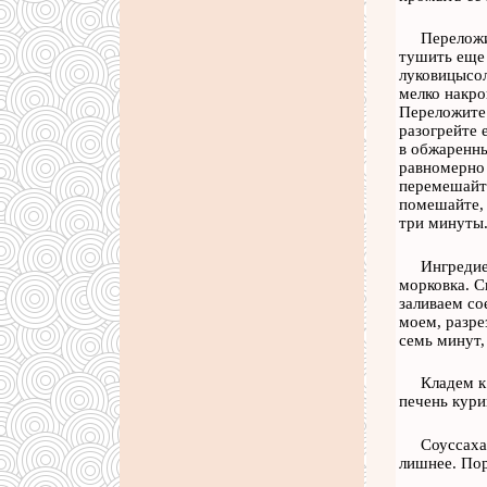
Переложи
тушить еще 
луковицысол
мелко накро
Переложите 
разогрейте 
в обжаренны
равномерно 
перемешайте
помешайте, 
три минуты
Ингредие
морковка. С
заливаем со
моем, разре
семь минут,
Кладем к
печень кури
Соуссаха
лишнее. Пор