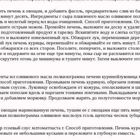
ть печень к овощам, и добавить фасоль, предварительно слив из б
минут десять. Ингредиенты г сыра плавленого масло оливковое п
ь и молотый перец мл воды очищенной. Способ приготовления. Осв
шите острым ножом. Промойте печень, выложите на доску и удалит
подготовленный продукт в тарелку. Вскипятите воду и слегка остуд
его и выложите измельченный лук. Обжарьте лук, перемешивая дере
й лук печень курицы, перемешайте и обжаривайте ее пять минут.
обжарился со всех сторон. Посолите, поперчите, и выложите стол
 и подержите на огне еще три минуты, пока сыр не расплавится по
скрутите огонь до минимума и тушите минут. Затем выключите ого
.
нты мл оливкового масла полкилограмма печени куринойлуковица м
пособ приготовления. Промываем печень куриную, обрезаем пленк
евым соусом. Луковицу освобождаем от кожуры, ополаскиваем и ш
заем пополам вдоль и нарезаем тонкими ломтиками. Выкладываем 
 и добавляем морковку. Продолжаем жарить до полуготовности мор
 овощам маринованную печень, тушим ее с овощами еще пять мину
ная полкилограмма оливковое маслолук гсоль щепотка чеснок зубца
р гсоевый соус млтоматпаста г. Способ приготовления. Печень кур
ежьте ее небольшими кусками и переложите в глубокую емкость.