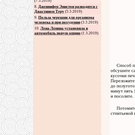
(7.3.2019)
8
.
Дженнифер Энистон разводится с
Джастином Теру
(5.3.2019)
9
.
Польза черешни для организма
человека и при похудении
(3.3.2019)
10.
Лена Ленина установила в
автомобиль новую опцию
(1.3.2019)
Способ п
обсушите са
кусочки печ
Переложите 
до полугото
минут пять 
и посолите.
Потомите
стпитьевой 