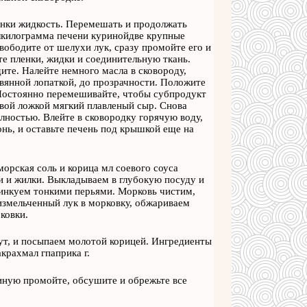
анки жидкость. Перемешать и продолжать
олкилограмма печени куринойдве крупные
ободите от шелухи лук, сразу промойте его и
е пленки, жидки и соединительную ткань.
ите. Налейте немного масла в сковороду,
вянной лопаткой, до прозрачности. Положите
 Постоянно перемешивайте, чтобы субпродукт
овой ложкой мягкий плавленый сыр. Снова
лностью. Влейте в сковородку горячую воду,
нь, и оставьте печень под крышкой еще на
орская соль и корица мл соевого соуса
и и жилки. Выкладываем в глубокую посуду и
инкуем тонкими перьями. Морковь чистим,
измельченный лук в морковку, обжариваем
ковки.
т, и посыпаем молотой корицей. Ингредиенты
крахмал гпаприка г.
иную промойте, обсушите и обрежьте все