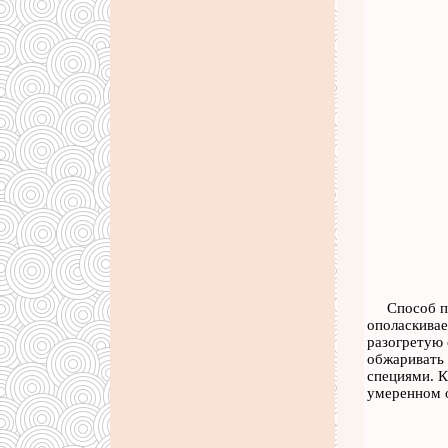
Способ п
ополаскивае
разогретую 
обжаривать 
специями. К
умеренном о