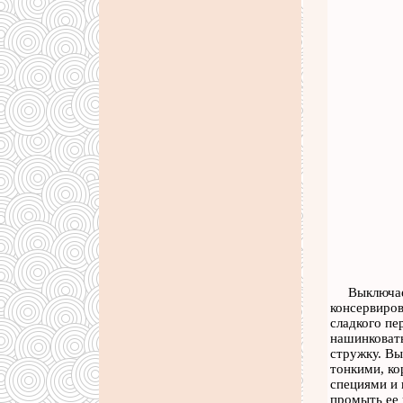
Выключае
консервиров
сладкого пе
нашинковать
стружку. Вы
тонкими, ко
специями и 
промыть ее 