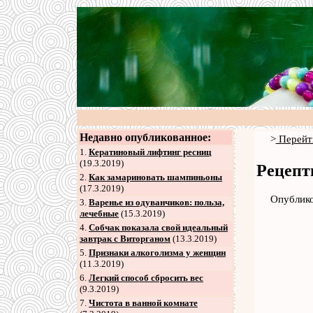
Недавно опубликованное:
>
Перейт
1.
Кератиновый лифтинг ресниц
(19.3.2019)
Рецепт
2
.
Как замариновать шампиньоны
(17.3.2019)
Опублико
3
.
Варенье из одуванчиков: польза,
лечебные
(15.3.2019)
4
.
Собчак показала свой идеальный
завтрак с Виторганом
(13.3.2019)
5
.
Признаки алкоголизма у женщин
(11.3.2019)
6
.
Легкий способ сбросить вес
(9.3.2019)
7
.
Чистота в ванной комнате