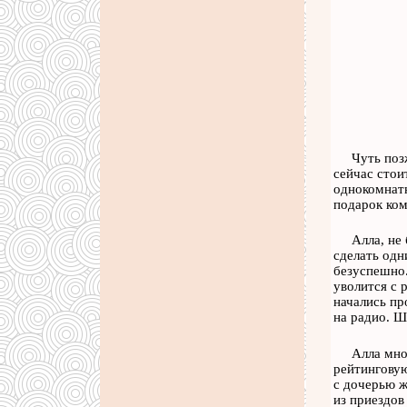
Чуть поз
сейчас стои
однокомнатн
подарок ком
Алла, не
сделать одн
безуспешно.
уволится с 
начались пр
на радио. Ш
Алла мно
рейтинговую
с дочерью ж
из приездов