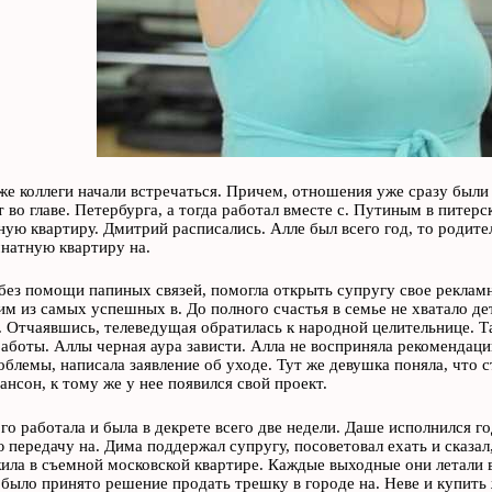
же коллеги начали встречаться. Причем, отношения уже сразу были
т во главе. Петербурга, а тогда работал вместе с. Путиным в пите
ую квартиру. Дмитрий расписались. Алле был всего год, то роди
натную квартиру на.
 без помощи папиных связей, помогла открыть супругу свое реклам
им из самых успешных в. До полного счастья в семье не хватало де
 Отчаявшись, телеведущая обратилась к народной целительнице. Та 
работы. Аллы черная аура зависти. Алла не восприняла рекомендации
облемы, написала заявление об уходе. Тут же девушка поняла, что 
ансон, к тому же у нее появился свой проект.
го работала и была в декрете всего две недели. Даше исполнился г
 передачу на. Дима поддержал супругу, посоветовал ехать и сказал,
ила в съемной московской квартире. Каждые выходные они летали в
 было принято решение продать трешку в городе на. Неве и купить 