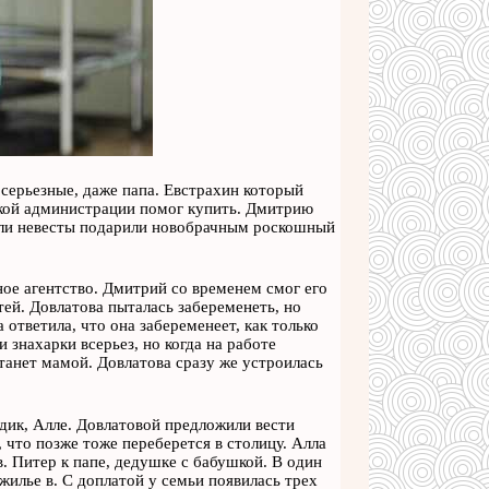
 серьезные, даже папа. Евстрахин который
рской администрации помог купить. Дмитрию
тели невесты подарили новобрачным роскошный
ное агентство. Дмитрий со временем смог его
тей. Довлатова пыталась забеременеть, но
ответила, что она забеременеет, как только
 знахарки всерьез, но когда на работе
станет мамой. Довлатова сразу же устроилась
одик, Алле. Довлатовой предложили вести
 что позже тоже переберется в столицу. Алла
. Питер к папе, дедушке с бабушкой. В один
жилье в. С доплатой у семьи появилась трех