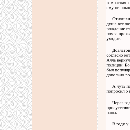
комнатная к
ему не помо
Отношени
душе все же
рождение вт
почве прожи
уходит.
Довлатов
согласно ко
Алла вернул
полиции. Бо
был популяр
довольно ро
А чуть п
попросил о 
Через го
присутствов
папы.
В году у