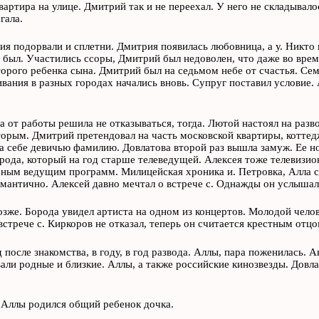
вартира на улице. Дмитрий так и не переехал. У него не складывалос
гала.
я подорвали и сплетни. Дмитрия появилась любовница, а у. Никто в
 был. Участились ссоры, Дмитрий был недоволен, что даже во врем
орого ребенка сына. Дмитрий был на седьмом небе от счастья. Сем
вания в разных городах начались вновь. Супруг поставил условие. 
а от работы решила не отказываться, тогда. Лютой настоял на разв
торым. Дмитрий претендовал на часть московской квартиры, коттед
а себе девичью фамилию. Довлатова второй раз вышла замуж. Ее н
рода, который на год старше телеведущей. Алексея тоже телевизио
ным ведущим программ. Милицейская хроника и. Петровка, Алла с
мантично. Алексей давно мечтал о встрече с. Однажды он услышал 
озже. Борода увидел артиста на одном из концертов. Молодой чело
встрече с. Киркоров не отказал, теперь он считается крестным отцо
д после знакомства, в году, в год развода. Аллы, пара поженилась. 
али родные и близкие. Аллы, а также российские кинозвезды. Довла
. Аллы родился общий ребенок дочка.