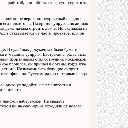
ь с работой, и он обижался на супругу, что та
 сплетни не верил, но неприятный осадок в
я его прилетов в. На время супругов помирило
ья даже начала строить дом в. Но скандалы на
Алла отказывается от части проектов, или он
оде. В судебных документах были бумаги,
жа и машины супруги. Евстрахины развелись.
овым избранником стал сотрудник московской
нное прошлое, он пришел в органы, когда уже
 детьми. Познакомились будущие супруги
в ее эфире на. Русском радио интервью певца.
век рискнул подойти к знаменитости и
м семейства.
Английской набережной. На свадьбе
товой ни на секунду не отходили от нового