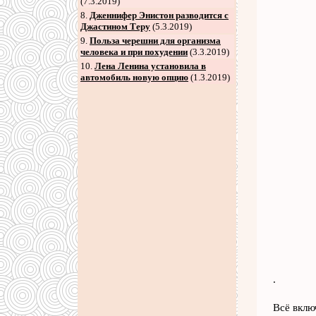
(7.3.2019)
8
.
Дженнифер Энистон разводится с
Джастином Теру
(5.3.2019)
9
.
Польза черешни для организма
человека и при похудении
(3.3.2019)
10.
Лена Ленина установила в
автомобиль новую опцию
(1.3.2019)
.
Всё вклю