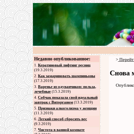
Недавно опубликованное:
>
Перейт
1.
Кератиновый лифтинг ресниц
(19.3.2019)
Снова 
2
.
Как замариновать шампиньоны
(17.3.2019)
Опублико
3
.
Варенье из одуванчиков: польза,
лечебные
(15.3.2019)
4
.
Собчак показала свой идеальный
завтрак с Виторганом
(13.3.2019)
5
.
Признаки алкоголизма у женщин
(11.3.2019)
6
.
Легкий способ сбросить вес
(9.3.2019)
7
.
Чистота в ванной комнате