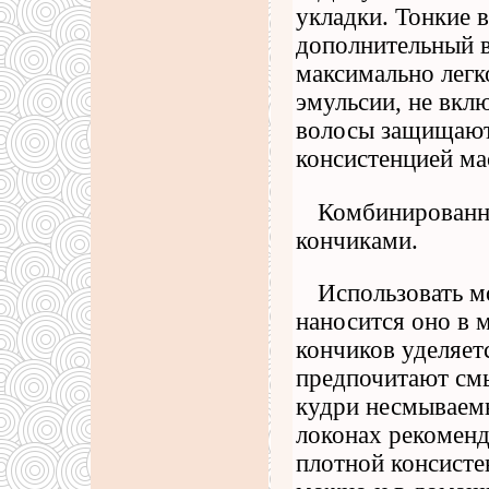
укладки. Тонкие 
дополнительный в
максимально легк
эмульсии, не вкл
волосы защищают
консистенцией ма
Комбинированн
кончиками.
Использовать м
наносится оно в 
кончиков уделяет
предпочитают смы
кудри несмываемы
локонах рекоменд
плотной консисте