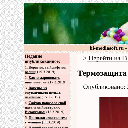
hi-mediasoft.ru
-
Недавно
>
Перейти на
опубликованное:
1.
Кератиновый лифтинг
Термозащита 
ресниц
(19.3.2019)
2
.
Как замариновать
шампиньоны
(17.3.2019)
Опубликовано: 
3
.
Варенье из
одуванчиков: польза,
лечебные
(15.3.2019)
4
.
Собчак показала свой
идеальный завтрак с
Виторганом
(13.3.2019)
5
.
Признаки алкоголизма
у женщин
(11.3.2019)
6
.
Легкий способ сбросить