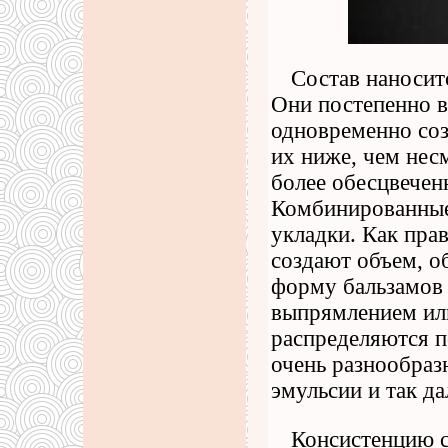
Состав наноситс
Они постепенно в
одновременно со
их ниже, чем нес
более обесцвеченн
Комбинированные
укладки. Как пра
создают объем, о
форму бальзамов 
выпрямлением или
распределяются 
очень разнообраз
эмульсии и так да
Консистенцию с