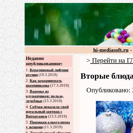
hi-mediasoft.ru
-
Недавно
>
Перейти на
опубликованное:
1.
Кератиновый лифтинг
Вторые блюд
ресниц
(19.3.2019)
2
.
Как замариновать
шампиньоны
(17.3.2019)
Опубликовано: 
3
.
Варенье из
одуванчиков: польза,
лечебные
(15.3.2019)
4
.
Собчак показала свой
идеальный завтрак с
Виторганом
(13.3.2019)
5
.
Признаки алкоголизма
у женщин
(11.3.2019)
6
.
Легкий способ сбросить