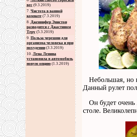
вес
(9.3.2019)
7
.
Чистота в ванной
комнате
(7.3.2019)
8
.
Дженнифер Энистон
разводится с Джастином
Теру
(5.3.2019)
9
.
Польза черешни для
организма человека и при
похудении
(3.3.2019)
10.
Лена Ленина
установила в автомобиль
новую опцию
(1.3.2019)
Небольшая, но 
Данный рулет пол
Он будет очень
столе. Великолепн