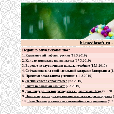
hi-mediasoft.ru
-
Недавно опубликованное:
1.
Кератиновый лифтинг ресниц
(19.3.2019)
2
.
Как замариновать шампиньоны
(17.3.2019)
3
.
Варенье из одуванчиков: польза, лечебные
(15.3.2019)
4
.
Собчак показала свой идеальный завтрак с Виторганом
(1
5
.
Признаки алкоголизма у женщин
(11.3.2019)
6
.
Легкий способ сбросить вес
(9.3.2019)
7
.
Чистота в ванной комнате
(7.3.2019)
8
.
Дженнифер Энистон разводится с Джастином Теру
(5.3.201
9
.
Польза черешни для организма человека и при похудении
(
10.
Лена Ленина установила в автомобиль новую опцию
(1.3