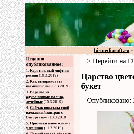
hi-mediasoft.ru
-
Недавно
>
Перейти на
опубликованное:
1.
Кератиновый лифтинг
Царство цвето
ресниц
(19.3.2019)
2
.
Как замариновать
букет
шампиньоны
(17.3.2019)
3
.
Варенье из
одуванчиков: польза,
Опубликовано: 
лечебные
(15.3.2019)
4
.
Собчак показала свой
идеальный завтрак с
Виторганом
(13.3.2019)
5
.
Признаки алкоголизма
у женщин
(11.3.2019)
6
.
Легкий способ сбросить