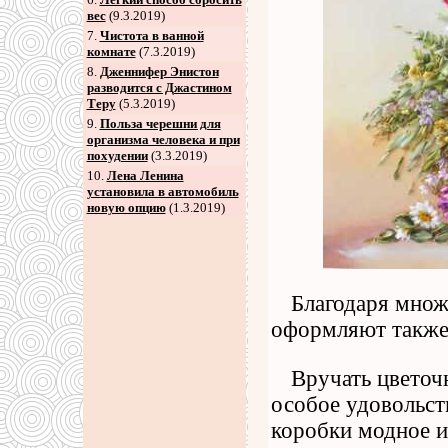
вес
(9.3.2019)
7
.
Чистота в ванной
комнате
(7.3.2019)
8
.
Дженнифер Энистон
разводится с Джастином
Теру
(5.3.2019)
9
.
Польза черешни для
организма человека и при
похудении
(3.3.2019)
10.
Лена Ленина
установила в автомобиль
новую опцию
(1.3.2019)
Благодаря множ
оформляют также
Вручать цвето
особое удовольст
коробки модное и