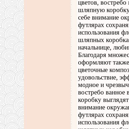
цветов, востребо
шляпную коробку 
себе внимание ок
футлярах сохраня
использования фл
шляпных коробках
начальнице, люб
Благодаря множес
оформляют также
цветочные компо
удовольствие, эф
модное и чрезвыч
востребо ванное 
коробку выглядят
внимание окружа
футлярах сохраня
использования фл