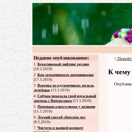
Недавно опубликованное:
>
Перейт
1.
Кератиновый лифтинг ресниц
(19.3.2019)
К чему
2
.
Как замариновать шампиньоны
(17.3.2019)
Опублико
3
.
Варенье из одуванчиков: польза,
лечебные
(15.3.2019)
4
.
Собчак показала свой идеальный
завтрак с Виторганом
(13.3.2019)
5
.
Признаки алкоголизма у женщин
(11.3.2019)
6
.
Легкий способ сбросить вес
(9.3.2019)
7
.
Чистота в ванной комнате