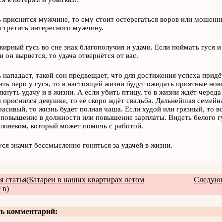
ь приснится мужчине, то ему стоит остерегаться воров или мошенни
стретить интересного мужчину.
жирный гусь во сне знак благополучия и удачи. Если поймать гуся и 
и он вырвется, то удача отвернётся от вас.
ь нападает, такой сон предвещает, что для достижения успеха придё
ать перо у гуся, то в настоящей жизни будут ожидать приятные нов
лкнуть удачу и в жизни. А если убить птицу, то в жизни ждёт черед
я приснился девушке, то её скоро ждёт свадьба. Дальнейшая семейна
расивый, то жизнь будет полная чаша. Если худой или грязный, то вс
повышение в должности или повышение зарплаты. Видеть белого гус
ловеком, который может помочь с работой.
уся значит бессмысленно гоняться за удачей в жизни.
 статья(Батареи в наших квартирах летом
Следующ
 в)
ь комментарий: