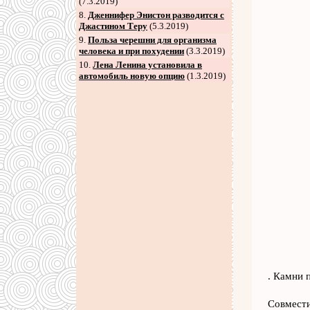
(7.3.2019)
8
.
Дженнифер Энистон разводится с
Джастином Теру
(5.3.2019)
9
.
Польза черешни для организма
человека и при похудении
(3.3.2019)
10.
Лена Ленина установила в
автомобиль новую опцию
(1.3.2019)
. Камни п
Совмести