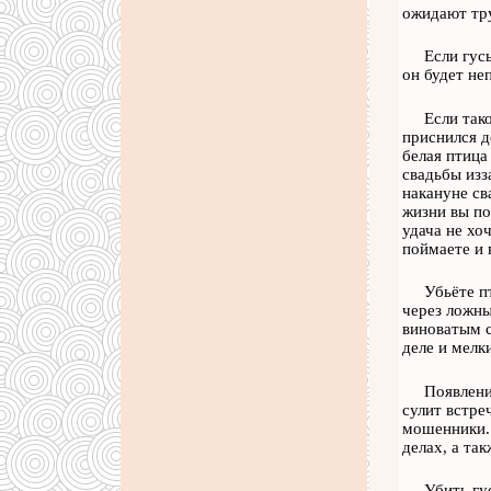
ожидают тр
Если гус
он будет не
Если так
приснился д
белая птица
свадьбы изз
накануне св
жизни вы по
удача не хо
поймаете и 
Убьёте п
через ложны
виноватым с
деле и мелк
Появлени
сулит встре
мошенники. 
делах, а так
Убить гу