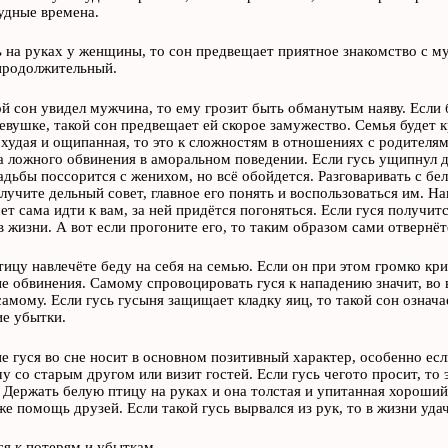
удные времена.
ь на руках у женщины, то сон предвещает приятное знакомство с м
продолжительный.
ой сон увидел мужчина, то ему грозит быть обманутым наяву. Если 
евушке, такой сон предвещает ей скорое замужество. Семья будет кр
 худая и ощипанная, то это к сложностям в отношениях с родителя
а ложного обвинения в аморальном поведении. Если гусь ущипнул де
адьбы поссорится с женихом, но всё обойдется. Разговаривать с бел
лучите дельный совет, главное его понять и воспользоваться им. 
чет сама идти к вам, за ней придётся погоняться. Если гуся получит
в жизни. А вот если прогоните его, то таким образом сами отвернё
тицу навлечёте беду на себя на семью. Если он при этом громко кри
е обвинения. Самому спровоцировать гуся к нападению значит, во 
амому. Если гусь гусыня защищает кладку яиц, то такой сон означае
ие убытки.
е гуся во сне носит в основном позитивный характер, особенно если
чу со старым другом или визит гостей. Если гусь чегото просит, то 
Держать белую птицу на руках и она толстая и упитанная хороший 
же помощь друзей. Если такой гусь вырвался из рук, то в жизни удач
ся к потерям и убыткам.