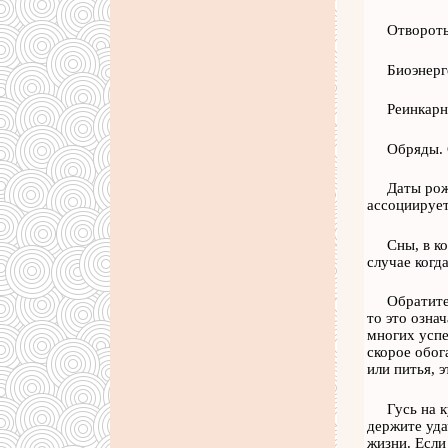
Отворот
Биоэнерг
Реинкарн
Обряды. 
Даты рож
ассоциирует
Сны, в к
случае когд
Обратите
то это озна
многих успе
скорое обог
или питья, 
Гусь на 
держите удач
жизни. Если