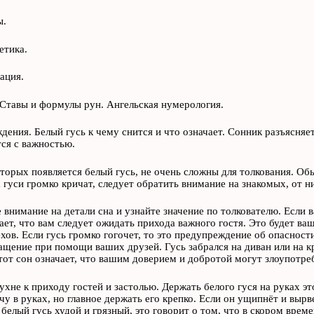
ы.
етика.
ация.
Ставы и формулы рун. Ангельская нумерология.
дения. Белый гусь к чему снится и что означает. Сонник разъясняе
ся с важностью.
оторых появляется белый гусь, не очень сложны для толкования. Обы
а гуси громко кричат, следует обратить внимание на знакомых, от 
 внимание на детали сна и узнайте значение по толкователю. Если в
чает, что вам следует ожидать прихода важного гостя. Это будет ва
хов. Если гусь громко гогочет, то это предупреждение об опасности
ащение при помощи ваших друзей. Гусь забрался на диван или на кр
этот сон означает, что вашим доверием и добротой могут злоупотре
кухне к приходу гостей и застолью. Держать белого гуся на руках эт
у в руках, но главное держать его крепко. Если он ущипнёт и вырвет
 белый гусь худой и грязный, это говорит о том, что в скором време