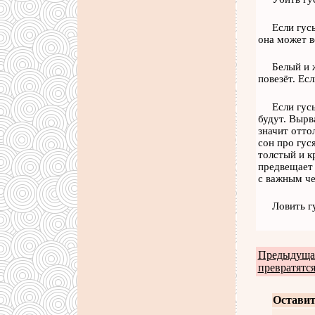
Если гус
она может в
Белый и 
повезёт. Есл
Если гус
будут. Вырв
значит отто
сон про гус
толстый и к
предвещает 
с важным че
Ловить г
Предыдущая
превратятся
Оставит