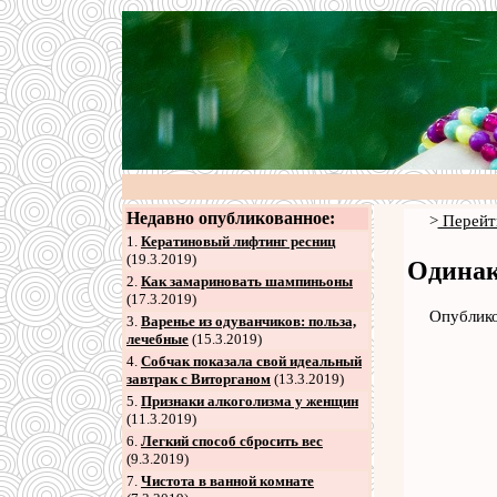
Недавно опубликованное:
>
Перейт
1.
Кератиновый лифтинг ресниц
(19.3.2019)
Одинак
2
.
Как замариновать шампиньоны
(17.3.2019)
Опублико
3
.
Варенье из одуванчиков: польза,
лечебные
(15.3.2019)
4
.
Собчак показала свой идеальный
завтрак с Виторганом
(13.3.2019)
5
.
Признаки алкоголизма у женщин
(11.3.2019)
6
.
Легкий способ сбросить вес
(9.3.2019)
7
.
Чистота в ванной комнате