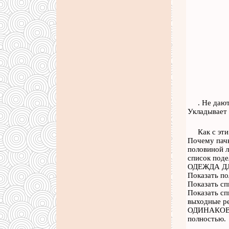
. Не даю
Укладывает 
Как с эт
Почему пачк
половиной л
список поде
ОДЕЖДА ДЛЯ
Показать п
Показать сп
Показать с
выходные ре
ОДИНАКОВАЯ
полностью.