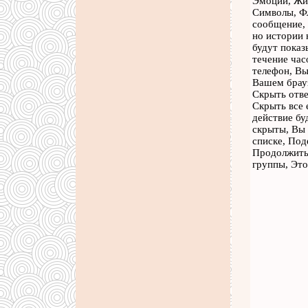
Эмоции, Жив
Символы, Фл
сообщение, 
но истории 
будут показ
течение час
телефон, Вы
Вашем брауз
Скрыть отве
Скрыть все 
действие бу
скрыты, Вы 
списке, Под
Продолжить 
группы, Это