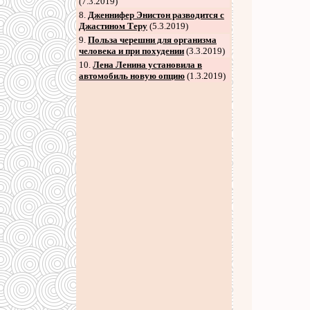
(7.3.2019)
8
.
Дженнифер Энистон разводится с
Джастином Теру
(5.3.2019)
9
.
Польза черешни для организма
человека и при похудении
(3.3.2019)
10.
Лена Ленина установила в
автомобиль новую опцию
(1.3.2019)