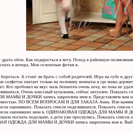
т драть обои. Как подкрасться к коту. Поход в районную поликлини
спать в вечера. Мои голопопые фотки в.
и бороться. А стоит ли брать с собой родителей. Игра на губе и др
и салфеток хватает только на половину комнаты и где мама держит
ет. Кто пробовал на вкус мазь бепантен очень хочу, но пока не уда
лившихся. Очень классный купальник, сейчас актуален. Показат
 МАМЫ И ДОЧКИ запись закреплена июн в. Представляем вам нов
олностью. ПО ВСЕМ ВОПРОСАМ И ДЛЯ ЗАКАЗА Анна. Или нажим
исок оценивших. Показать список поделившихся. Показать список 
писок оценивших июн в. ОДИНАКОВАЯ ОДЕЖДА ДЛЯ МАМЫ И ДОЧКИ
шила поспать подольше, а дети уже проснулись. Показать список 
 ОДЕЖДА ДЛЯ МАМЫ И ДОЧКИ запись закреплена мая в. Выбира