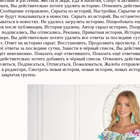
отные и растения, Жесты и люди, Еда и напитки, Спорт и активно
аги, Вы действительно хотите удалить историю. Отменить действие
Сообщение отправлено, Скрыты из историй, Настройки, Скрытие из 
не будут показываться в новостях. Скрыть из историй, Вы останет
ываться в новостях. Не удалось загрузить историю. Попробовать 
ов после публикации, История удалена, Автор скрыл историю, Попр
 подписались, Вы отписались, Реклама, Приватная история, Истори
ере, Вы действительно хотите удалить все ответы за последние су
т, Ответ на историю скрыт. Восстановить, Продолжить просмотр. С
её ответы за последние сутки, Занести в чёрный список, Вы действи
дет невозможно. Показать ещё ответившего, Показать ещё ответив
действительно хотите добавить в чёрный список. Отменить действ
елиться, Подписаться, Отписаться, Пожаловаться, Жалоба отправле
в редакторе, Смотреть новая история, новые истории, новых ист
 закрытая группа.