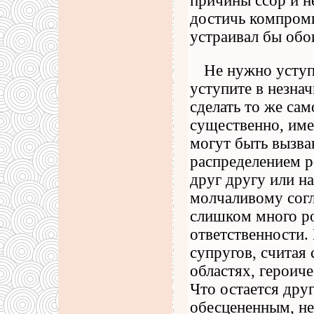
причины ссор и н
достичь компроми
устраивал бы обо
Не нужно уступ
уступите в незна
сделать то же са
существенно, име
могут быть вызва
распределением р
друг другу или на
молчаливому сог
слишком много ро
ответственности. 
супругов, считая
областях, героиче
Что остается дру
обесцененным, не