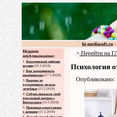
hi-mediasoft.ru
-
Недавно
>
Перейти на
опубликованное:
1.
Кератиновый лифтинг
Психология о
ресниц
(19.3.2019)
2
.
Как замариновать
шампиньоны
(17.3.2019)
Опубликовано: 
3
.
Варенье из
одуванчиков: польза,
лечебные
(15.3.2019)
4
.
Собчак показала свой
идеальный завтрак с
Виторганом
(13.3.2019)
5
.
Признаки алкоголизма
у женщин
(11.3.2019)
6
.
Легкий способ сбросить