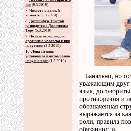
вес
(9.3.2019)
7
.
Чистота в ванной
комнате
(7.3.2019)
8
.
Дженнифер Энистон
разводится с Джастином
Теру
(5.3.2019)
9
.
Польза черешни для
организма человека и при
похудении
(3.3.2019)
10.
Лена Ленина
установила в автомобиль
новую опцию
(1.3.2019)
Банально, но о
уважающим друг д
язык, договорить
противоречия и н
обозначенная стр
выражается за ка
роли, правила по
обязанности.