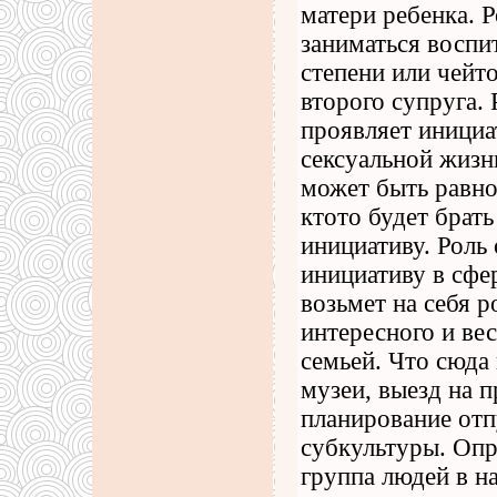
матери ребенка. Р
заниматься воспи
степени или чейт
второго супруга. 
проявляет инициат
сексуальной жизн
может быть равн
ктото будет брат
инициативу. Роль 
инициативу в сфе
возьмет на себя р
интересного и ве
семьей. Что сюда 
музеи, выезд на п
планирование отп
субкультуры. Опр
группа людей в н