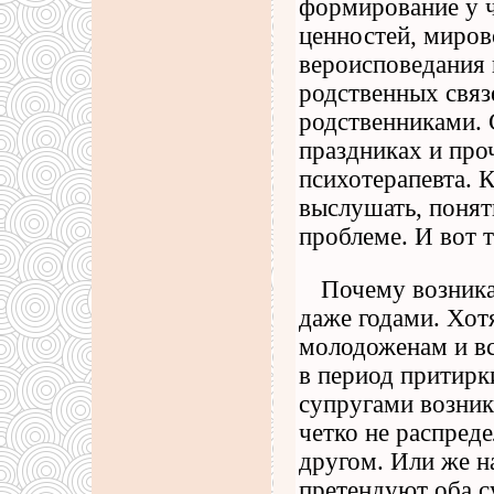
формирование у 
ценностей, миров
вероисповедания 
родственных связ
родственниками. 
праздниках и про
психотерапевта. К
выслушать, понят
проблеме. И вот 
Почему возника
даже годами. Хот
молодоженам и в
в период притирк
супругами возник
четко не распред
другом. Или же на
претендуют оба с