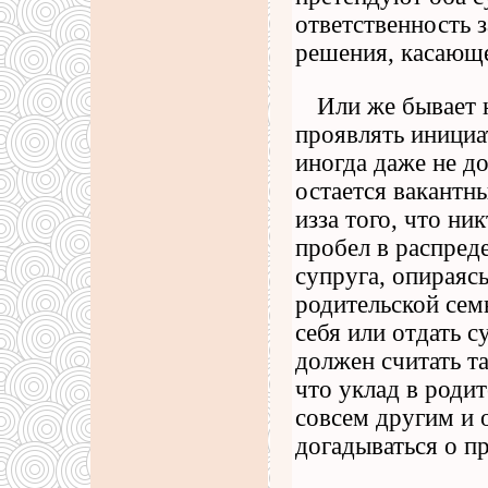
ответственность з
решения, касающе
Или же бывает н
проявлять инициат
иногда даже не д
остается вакантн
изза того, что ни
пробел в распред
супруга, опираясь
родительской семь
себя или отдать с
должен считать та
что уклад в родит
совсем другим и 
догадываться о п