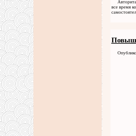
Авторита
все время к
самостоятел
Повыше
Опублико