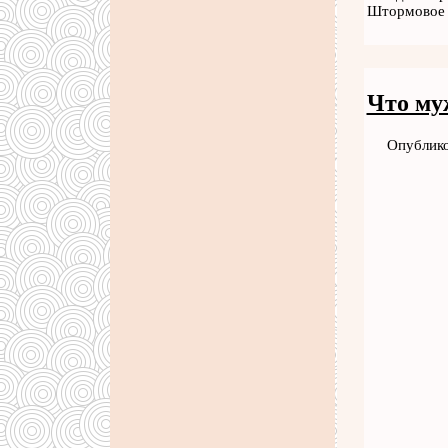
Штормовое
Что му
Опублико