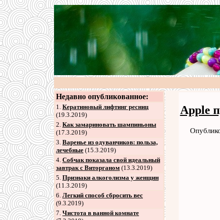
Недавно опубликованное:
1.
Кератиновый лифтинг ресниц
Apple п
(19.3.2019)
2
.
Как замариновать шампиньоны
Опублико
(17.3.2019)
3
.
Варенье из одуванчиков: польза,
лечебные
(15.3.2019)
4
.
Собчак показала свой идеальный
завтрак с Виторганом
(13.3.2019)
5
.
Признаки алкоголизма у женщин
(11.3.2019)
6
.
Легкий способ сбросить вес
(9.3.2019)
7
.
Чистота в ванной комнате