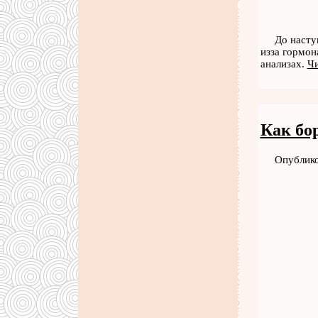
До насту
изза гормон
анализах.
Чи
Как бо
Опублико