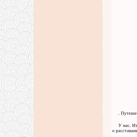
. Путеше
У нас. И
о расставан