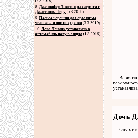
(7.3.2019)
8
.
Дженнифер Энистон разводится с
Джастином Теру
(5.3.2019)
9
.
Польза черешни для организма
человека и при похудении
(3.3.2019)
10.
Лена Ленина установила в
автомобиль новую опцию
(1.3.2019)
Вероятно
возможносте
устанавлива
Дочь Д
Опублико