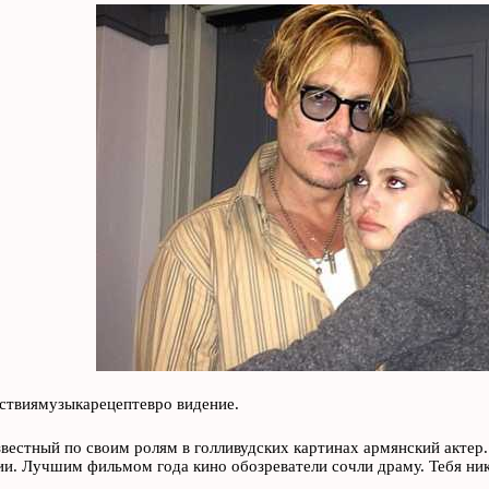
ствиямузыкарецептевро видение.
звестный по своим ролям в голливудских картинах армянский актер.
ии. Лучшим фильмом года кино обозреватели сочли драму. Тебя ник