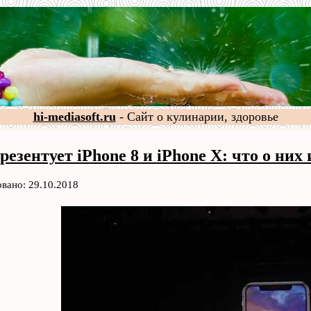
hi-mediasoft.ru
- Сайт о кулинарии, здоровье
резентует iPhone 8 и iPhone X: что о них
вано: 29.10.2018