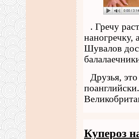
. Гречу рас
наногречку, 
Шувалов дост
балалаечники
Друзья, эт
поанглийски.
Великобрита
Купероз н