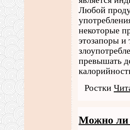
является ин
Любой проду
употребления
некоторые п
этозапоры и
злоупотребл
превышать д
калорийност
Ростки
Чит
Можно ли 