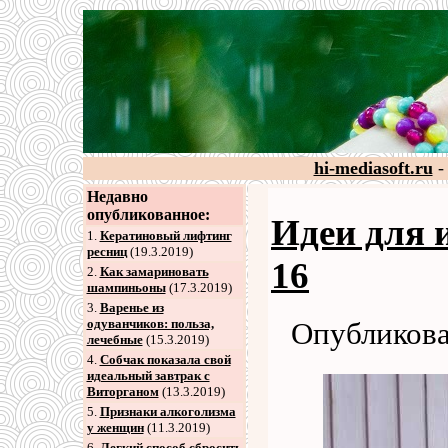
hi-mediasoft.ru
-
Недавно
опубликованное:
Идеи для 
1.
Кератиновый лифтинг
ресниц
(19.3.2019)
16
2
.
Как замариновать
шампиньоны
(17.3.2019)
3
.
Варенье из
одуванчиков: польза,
Опубликова
лечебные
(15.3.2019)
4
.
Собчак показала свой
идеальный завтрак с
Виторганом
(13.3.2019)
5
.
Признаки алкоголизма
у женщин
(11.3.2019)
6
.
Легкий способ сбросить