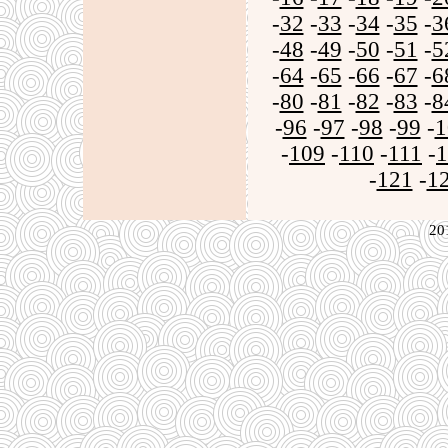
-
32
-
33
-
34
-
35
-
3
-
48
-
49
-
50
-
51
-
5
-
64
-
65
-
66
-
67
-
6
-
80
-
81
-
82
-
83
-
8
-
96
-
97
-
98
-
99
-
1
-
109
-
110
-
111
-
1
-
121
-
1
20