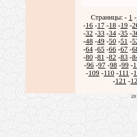
Страницы: -
1
-
-
16
-
17
-
18
-
19
-
2
-
32
-
33
-
34
-
35
-
3
-
48
-
49
-
50
-
51
-
5
-
64
-
65
-
66
-
67
-
6
-
80
-
81
-
82
-
83
-
8
-
96
-
97
-
98
-
99
-
1
-
109
-
110
-
111
-
1
-
121
-
1
20