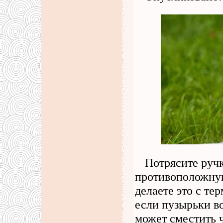
Потрясите ручк
противоположную
делаете это с те
если пузырьки во
может сместить 