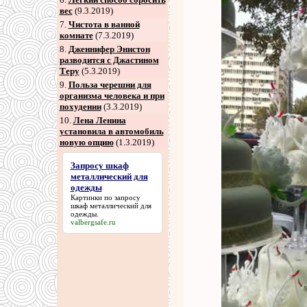
вес
(9.3.2019)
7
.
Чистота в ванной
комнате
(7.3.2019)
8
.
Дженнифер Энистон
разводится с Джастином
Теру
(5.3.2019)
9
.
Польза черешни для
организма человека и при
похудении
(3.3.2019)
10.
Лена Ленина
установила в автомобиль
новую опцию
(1.3.2019)
Запросу шкаф
металлический для
одежды
Картинки по
запросу
шкаф металлический для
одежды
.
valbergsafe.ru