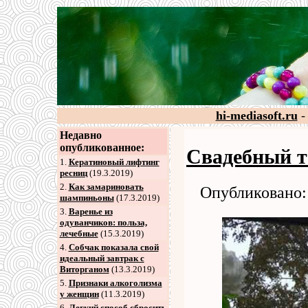
hi-mediasoft.ru
-
Недавно
опубликованное:
Свадебный то
1.
Кератиновый лифтинг
ресниц
(19.3.2019)
2
.
Как замариновать
Опубликовано: 
шампиньоны
(17.3.2019)
3
.
Варенье из
одуванчиков: польза,
лечебные
(15.3.2019)
4
.
Собчак показала свой
идеальный завтрак с
Виторганом
(13.3.2019)
5
.
Признаки алкоголизма
у женщин
(11.3.2019)
6
.
Легкий способ сбросить