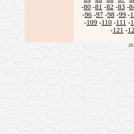
-
80
-
81
-
82
-
83
-
8
-
96
-
97
-
98
-
99
-
1
-
109
-
110
-
111
-
1
-
121
-
1
20