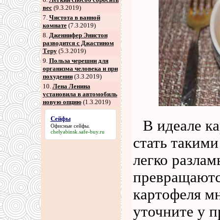
вес
(9.3.2019)
7
.
Чистота в ванной
комнате
(7.3.2019)
8
.
Дженнифер Энистон
разводится с Джастином
Теру
(5.3.2019)
9
.
Польза черешни для
организма человека и при
похудении
(3.3.2019)
10.
Лена Ленина
установила в автомобиль
новую опцию
(1.3.2019)
Сейфы
В идеале к
Офисные
сейфы
.
chelyabinsk.safe-buy.ru
стать такими
легко разлам
превращаются
картофеля мн
уточните у п