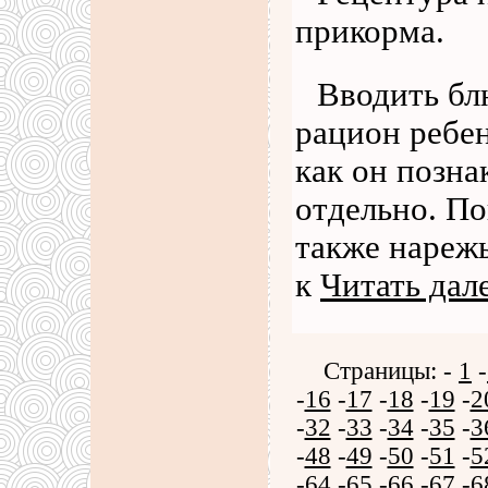
прикорма.
Вводить бл
рацион ребен
как он позн
отдельно. П
также нарежь
к
Читать дал
Страницы: -
1
-
-
16
-
17
-
18
-
19
-
2
-
32
-
33
-
34
-
35
-
3
-
48
-
49
-
50
-
51
-
5
-
64
-
65
-
66
-
67
-
6