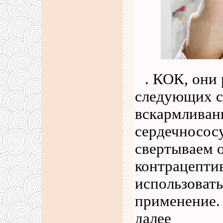
. КОК, они
следующих с
вскармливан
сердечносос
свертываем о
контрацепти
использоват
применение.
далее