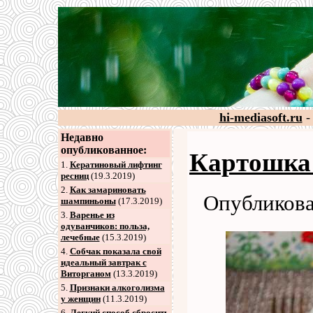
hi-mediasoft.ru
-
Недавно
опубликованное:
Картошка 
1.
Кератиновый лифтинг
ресниц
(19.3.2019)
2
.
Как замариновать
Опубликова
шампиньоны
(17.3.2019)
3
.
Варенье из
одуванчиков: польза,
лечебные
(15.3.2019)
4
.
Собчак показала свой
идеальный завтрак с
Виторганом
(13.3.2019)
5
.
Признаки алкоголизма
у женщин
(11.3.2019)
6
.
Легкий способ сбросить