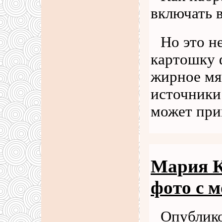
включать 
Но это н
картошку 
жирное мя
источники
может пр
Мария К
фото с 
Опублико