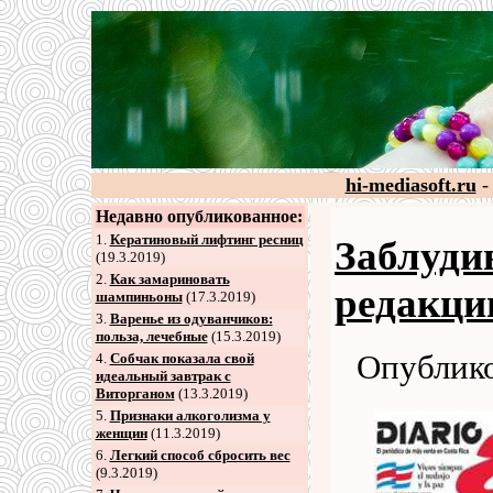
hi-mediasoft.ru
-
Недавно опубликованное:
1.
Кератиновый лифтинг ресниц
Заблуди
(19.3.2019)
2
.
Как замариновать
редакц
шампиньоны
(17.3.2019)
3
.
Варенье из одуванчиков:
польза, лечебные
(15.3.2019)
Опублико
4
.
Собчак показала свой
идеальный завтрак с
Виторганом
(13.3.2019)
5
.
Признаки алкоголизма у
женщин
(11.3.2019)
6
.
Легкий способ сбросить вес
(9.3.2019)