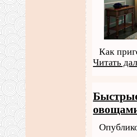
Как приг
Читать да
Быстрые
овощам
Опублико