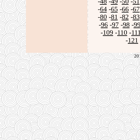
-
48
-
49
-
50
-
51
-
64
-
65
-
66
-
67
-
80
-
81
-
82
-
83
-
96
-
97
-
98
-
9
-
109
-
110
-
11
-
121
20