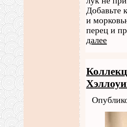
лук не пр
Добавьте 
и морковь
перец и п
далее
Коллекци
Хэллоуи
Опублико