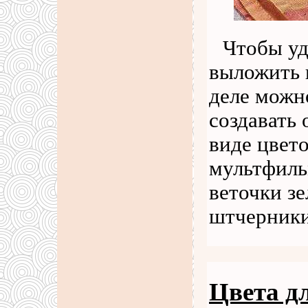
Чтобы уд
выложить 
деле можно
создавать
виде цвет
мультфиль
веточки з
штчерник
Цвета д