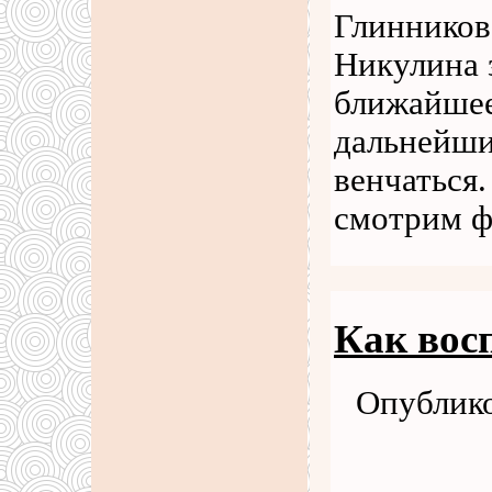
Глинников
Никулина 
ближайшее 
дальнейши
венчаться
смотрим ф
Как вос
Опублико