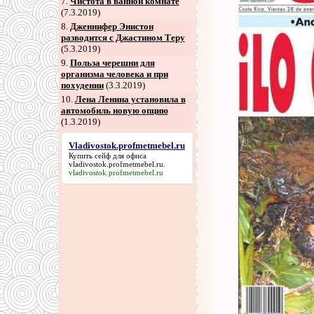
7
.
Чистота в ванной комнате
(7.3.2019)
8
.
Дженнифер Энистон
разводится с Джастином Теру
(5.3.2019)
9
.
Польза черешни для
организма человека и при
похудении
(3.3.2019)
10.
Лена Ленина установила в
автомобиль новую опцию
(1.3.2019)
Vladivostok.profmetmebel.ru
Купить сейф для офиса
vladivostok.profmetmebel.ru
.
vladivostok.profmetmebel.ru