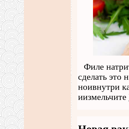
Филе натри
сделать это 
ноивнутри к
иизмельчите
Новая вак