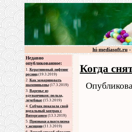
hi-mediasoft.ru
-
Недавно
опубликованное:
Когда сня
1.
Кератиновый лифтинг
ресниц
(19.3.2019)
2
.
Как замариновать
Опубликова
шампиньоны
(17.3.2019)
3
.
Варенье из
одуванчиков: польза,
лечебные
(15.3.2019)
4
.
Собчак показала свой
идеальный завтрак с
Виторганом
(13.3.2019)
5
.
Признаки алкоголизма
у женщин
(11.3.2019)
6
.
Легкий способ сбросить