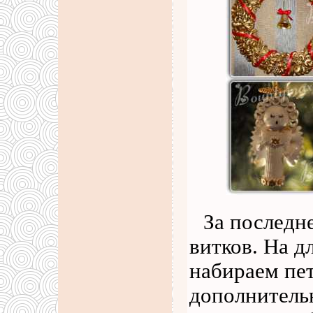
За последн
витков. На д
набираем пе
дополнитель