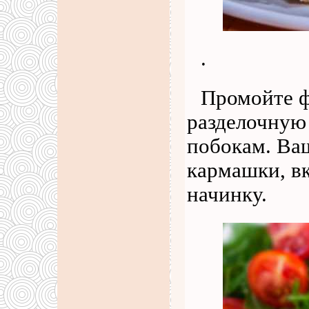
.
Промойте ф
разделочную 
побокам. Ваш
кармашки, в
начинку.