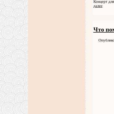
Концерт для
далее
Что по
Опублико