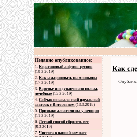
Недавно опубликованное:
1.
Кератиновый лифтинг ресниц
Как сд
(19.3.2019)
2
.
Как замариновать шампиньоны
Опублико
(17.3.2019)
3
.
Варенье из одуванчиков: польза,
лечебные
(15.3.2019)
4
.
Собчак показала свой идеальный
завтрак с Виторганом
(13.3.2019)
5
.
Признаки алкоголизма у женщин
(11.3.2019)
6
.
Легкий способ сбросить вес
(9.3.2019)
7
.
Чистота в ванной комнате