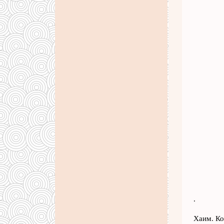
.
Хаим. Ко