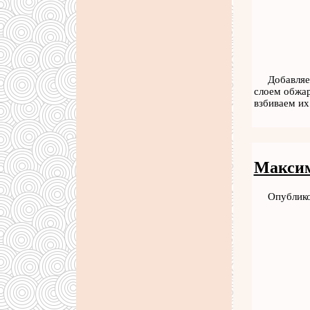
Добавляе
слоем обжар
взбиваем и
Максим
Опублико