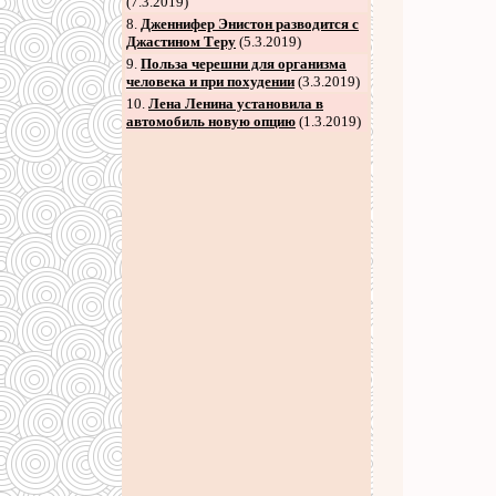
(7.3.2019)
8
.
Дженнифер Энистон разводится с
Джастином Теру
(5.3.2019)
9
.
Польза черешни для организма
человека и при похудении
(3.3.2019)
10.
Лена Ленина установила в
автомобиль новую опцию
(1.3.2019)