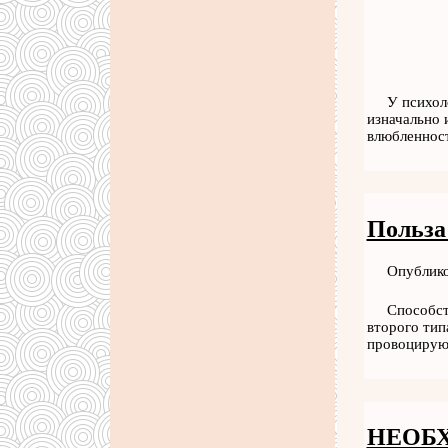
У психол
изначально 
влюбленнос
Польза
Опублико
Способст
второго тип
провоцирующ
НЕОБ