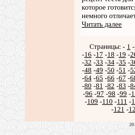
которое готовитс
немного отличает
Читать далее
Страницы: -
1
-
-
16
-
17
-
18
-
19
-
2
-
32
-
33
-
34
-
35
-
3
-
48
-
49
-
50
-
51
-
5
-
64
-
65
-
66
-
67
-
6
-
80
-
81
-
82
-
83
-
8
-
96
-
97
-
98
-
99
-
1
-
109
-
110
-
111
-
1
-
121
-
1
20