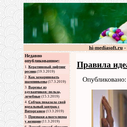
hi-mediasoft.ru
-
Недавно
опубликованное:
Правила иде
1.
Кератиновый лифтинг
ресниц
(19.3.2019)
2
.
Как замариновать
Опубликовано: 
шампиньоны
(17.3.2019)
3
.
Варенье из
одуванчиков: польза,
лечебные
(15.3.2019)
4
.
Собчак показала свой
идеальный завтрак с
Виторганом
(13.3.2019)
5
.
Признаки алкоголизма
у женщин
(11.3.2019)
6
.
Легкий способ сбросить