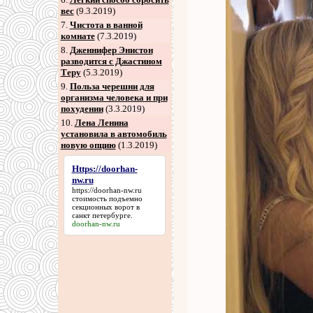
вес
(9.3.2019)
7
.
Чистота в ванной
комнате
(7.3.2019)
8
.
Дженнифер Энистон
разводится с Джастином
Теру
(5.3.2019)
9
.
Польза черешни для
организма человека и при
похудении
(3.3.2019)
10.
Лена Ленина
установила в автомобиль
новую опцию
(1.3.2019)
Https://doorhan-
nw.ru
https://doorhan-nw.ru
стоимость подъемно
секционных ворот в
санкт петербурге.
doorhan-nw.ru