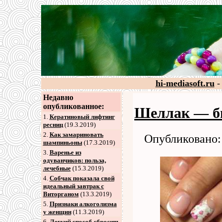
hi-mediasoft.ru
-
Недавно
опубликованное:
Шеллак — бы
1.
Кератиновый лифтинг
ресниц
(19.3.2019)
2
.
Как замариновать
Опубликовано: 
шампиньоны
(17.3.2019)
3
.
Варенье из
одуванчиков: польза,
лечебные
(15.3.2019)
4
.
Собчак показала свой
идеальный завтрак с
Виторганом
(13.3.2019)
5
.
Признаки алкоголизма
у женщин
(11.3.2019)
6
.
Легкий способ сбросить