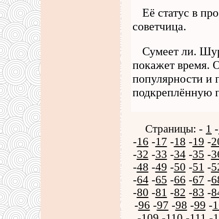
Её статус в пр
советчица.
Сумеет ли. Шу
покажет время. 
популярности и г
подкреплённую 
Страницы: -
1
-
-
16
-
17
-
18
-
19
-
2
-
32
-
33
-
34
-
35
-
3
-
48
-
49
-
50
-
51
-
5
-
64
-
65
-
66
-
67
-
6
-
80
-
81
-
82
-
83
-
8
-
96
-
97
-
98
-
99
-
1
-
109
-
110
-
111
-
1