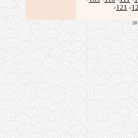
-
121
-
1
20