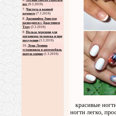
вес
(9.3.2019)
7
.
Чистота в ванной
комнате
(7.3.2019)
8
.
Дженнифер Энистон
разводится с Джастином
Теру
(5.3.2019)
9
.
Польза черешни для
организма человека и при
похудении
(3.3.2019)
10.
Лена Ленина
установила в автомобиль
новую опцию
(1.3.2019)
красивые ногти
ногти легко, прос