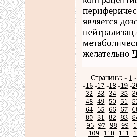
контрацепти
периферичес
является доз
нейтрализаци
метаболическ
желательно
Ч
Страницы: -
1
-
-
16
-
17
-
18
-
19
-
2
-
32
-
33
-
34
-
35
-
3
-
48
-
49
-
50
-
51
-
5
-
64
-
65
-
66
-
67
-
6
-
80
-
81
-
82
-
83
-
8
-
96
-
97
-
98
-
99
-
1
-
109
-
110
-
111
-
1