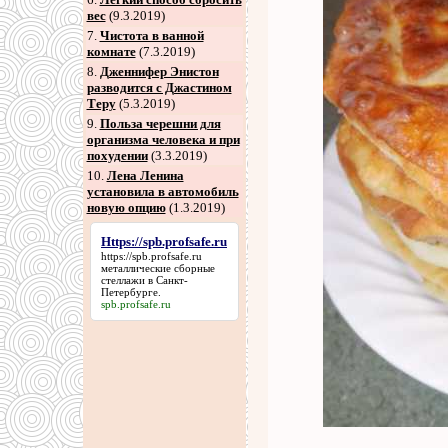
вес
(9.3.2019)
7
.
Чистота в ванной
комнате
(7.3.2019)
8
.
Дженнифер Энистон
разводится с Джастином
Теру
(5.3.2019)
9
.
Польза черешни для
организма человека и при
похудении
(3.3.2019)
10.
Лена Ленина
установила в автомобиль
новую опцию
(1.3.2019)
Https://spb.profsafe.ru
https://spb.profsafe.ru
металлические сборные
стеллажи в Санкт-
Петербурге.
spb.profsafe.ru