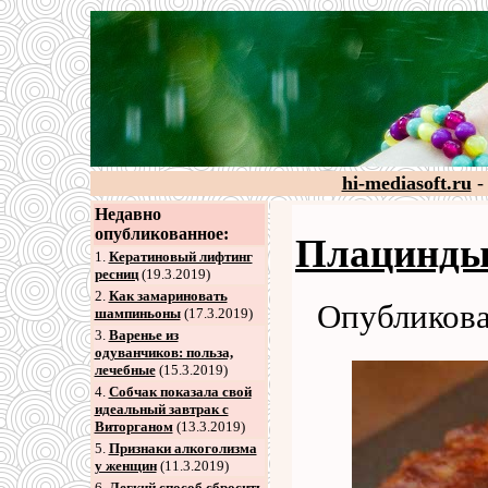
hi-mediasoft.ru
-
Недавно
опубликованное:
Плацинды 
1.
Кератиновый лифтинг
ресниц
(19.3.2019)
2
.
Как замариновать
Опубликова
шампиньоны
(17.3.2019)
3
.
Варенье из
одуванчиков: польза,
лечебные
(15.3.2019)
4
.
Собчак показала свой
идеальный завтрак с
Виторганом
(13.3.2019)
5
.
Признаки алкоголизма
у женщин
(11.3.2019)
6
.
Легкий способ сбросить