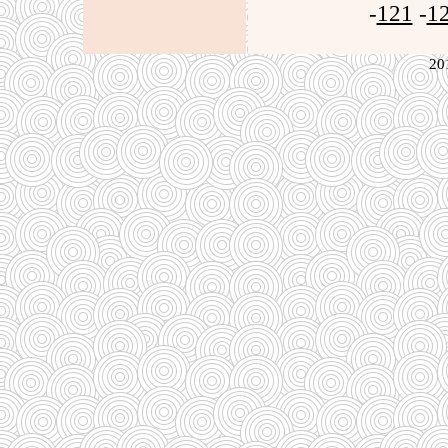
-
121
-
1
20