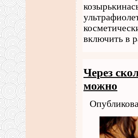
козырькинас
ультрафиоле
косметически
включить в 
Через ско
можно
Опубликова