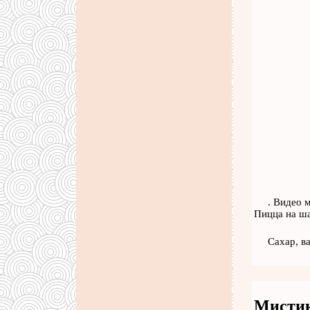
. Видео 
Пицца на ша
Сахар, в
Мистик