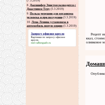
(7.3.2019)
8
.
Дженнифер Энистон разводится с
Джастином Теру
(5.3.2019)
9
.
Польза черешни для организма
человека и при похудении
(3.3.2019)
10.
Лена Ленина установила в
автомобиль новую опцию
(1.3.2019)
Запросу офисное кресло
Рецепт и
Картинки по
запросу офисное
ккал, стоим
кресло
.
оливковое 
rnd.valbergsafe.ru
Домашн
Опублико