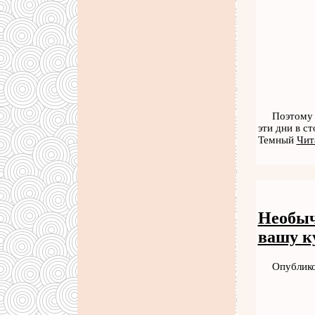
Поэтому 
эти дни в с
Темный
Чит
Необыч
вашу к
Опублико