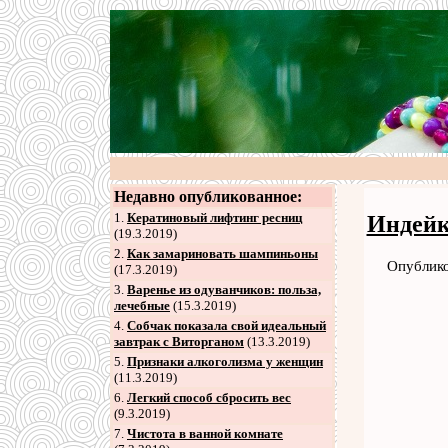
Недавно опубликованное:
1.
Кератиновый лифтинг ресниц
Индейк
(19.3.2019)
2
.
Как замариновать шампиньоны
Опублико
(17.3.2019)
3
.
Варенье из одуванчиков: польза,
лечебные
(15.3.2019)
4
.
Собчак показала свой идеальный
завтрак с Виторганом
(13.3.2019)
5
.
Признаки алкоголизма у женщин
(11.3.2019)
6
.
Легкий способ сбросить вес
(9.3.2019)
7
.
Чистота в ванной комнате